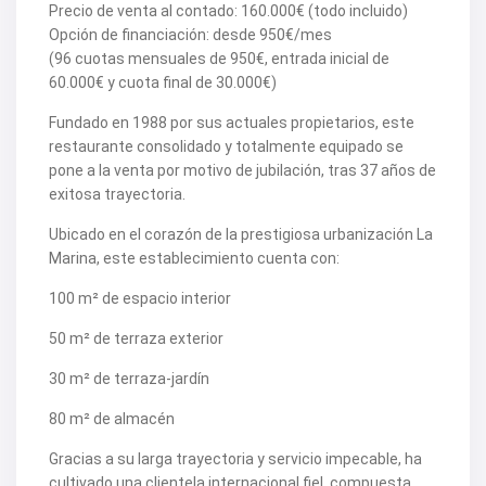
V2109
Precio de venta al contado: 160.000€ (todo incluido)
V2111
Opción de financiación: desde 950€/mes
V2116
(96 cuotas mensuales de 950€, entrada inicial de
V2117
60.000€ y cuota final de 30.000€)
V2120
V2122
Fundado en 1988 por sus actuales propietarios, este
V2125
V2127
restaurante consolidado y totalmente equipado se
V2139
pone a la venta por motivo de jubilación, tras 37 años de
V2148
exitosa trayectoria.
V2156
V2159
Ubicado en el corazón de la prestigiosa urbanización La
V2160
Marina, este establecimiento cuenta con:
V2161
V2163
100 m² de espacio interior
V2165
V2172
50 m² de terraza exterior
V2177
V2178
V2183
30 m² de terraza-jardín
V2187
V2192
80 m² de almacén
V2199
V2208
Gracias a su larga trayectoria y servicio impecable, ha
V2209
cultivado una clientela internacional fiel, compuesta