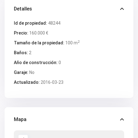
V2419
Detalles
V2420
V2421
V2422
Id de propiedad:
48244
V2424
V2426
Precio:
160.000 €
V2428
2
Tamaño de la propiedad:
100 m
V2429
V2431
Baños:
2
V2432
V2434
Año de construcción:
0
V2435
V2436
Garaje:
No
V2437
V2438
Actualizado:
2016-03-23
V2440
V2441
V2443
V2446
V2447
V2448
Mapa
V2454
V2456
V2458
V2462