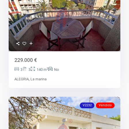
V2563
V2564
V2567
V2570
V2572
V2574
V2577
V2578
V2579
V2582
V2587
V2588B
229.000 €
V2590
V2591
2
3
3
140 m
No
V2593
V2595
ALEGRIA,
La marina
V2598
V2599
V2603
V2606
V2608
V2232
Vendido
V2609
V2610
V2616
V2617