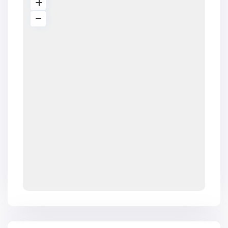
V2463
V2464
V2465
V2467
V2471
V2475
V2477
V2478
V2479
V2482
V2483
V2487
V2488
V2489
V2491
V2493
V2494
V2495
V2496
V2497
V2498
V2499
V2502
V2503