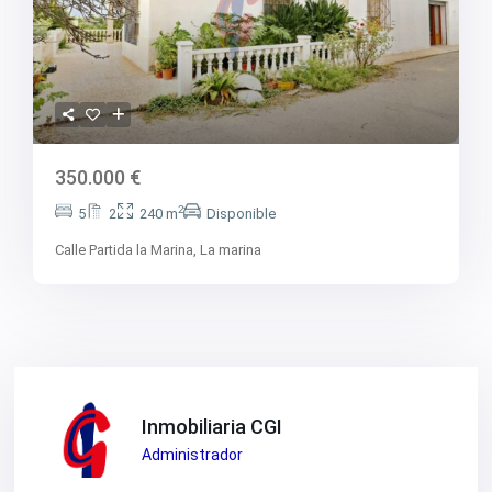
V2618
V2619
V2620
V2624
V2628
V2629
V2630
V2631
V2633
350.000 €
V2634
V2637
2
5
2
240 m
Disponible
V2640
V2641
Calle Partida la Marina,
La marina
V2642
V2643
V2647
V2648
V2650
V2653
V2657
V2662
V2664
Inmobiliaria CGI
V2669
Administrador
V2670
V2671