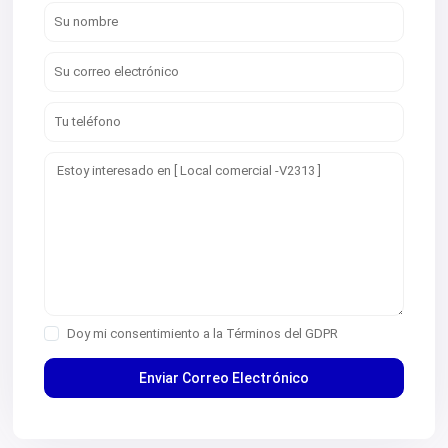
V2672
V2673
V2676
V2677
V2684
V2686
V2690
V2691
V2692
V2694
V2696
V2697
V2698
V2699
V2701
V2706
V2707
V2708
V2709
Doy mi consentimiento a la
Términos del GDPR
V2715
V2718
V2719
V2720
V2724
V2725