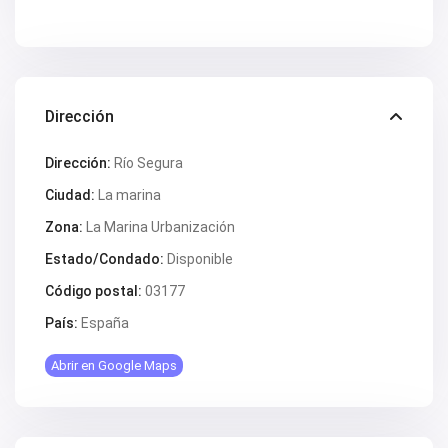
V2347
V2349
V2350
V2351
V2352
V2354
Dirección
V2355
V2360
V2361
Dirección:
Río Segura
V2363
V2364
Ciudad:
La marina
V2369
Zona:
La Marina Urbanización
V2371
V2372
Estado/Condado:
Disponible
V2374
V2375
Código postal:
03177
V2379
V2388
País:
España
V2392
V2393
Abrir en Google Maps
V2397
V2404
V2407
V2412
V2414