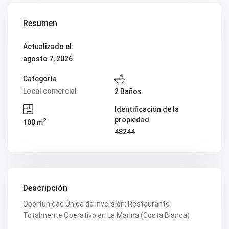
V1974
V1975
V1980
Resumen
V1984
V2022
Actualizado el:
V2023
V2024
agosto 7, 2026
V2026
V2037
Categoría
V2038
Local comercial
2 Baños
V2039
V2043
Identificación de la
V2045
propiedad
2
V2049
100 m
V2052
48244
V2056B
V2059
V2060
V2061
V2062
V2077
Descripción
V2088
Oportunidad Única de Inversión: Restaurante
V2096
V2100
Totalmente Operativo en La Marina (Costa Blanca)
V2104