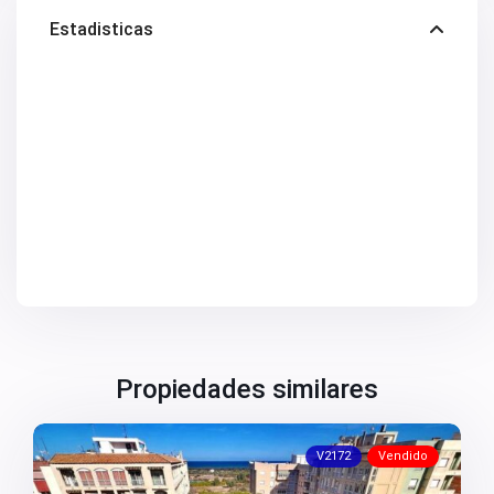
V2505
V2506
Estadisticas
V2507
V2508
V2509
V2512
V2514
V2516
V2518
V2520
V2522
V2524
V2531
V2532
V2533
V2535
V2536
V2537
V2538
V2540
Propiedades similares
V2544
V2552
V2553
V2172
Vendido
V2555
V2562