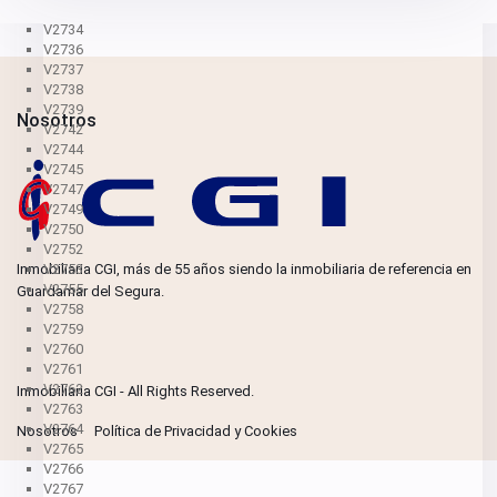
V2731
V2734
V2736
V2737
V2738
V2739
Nosotros
V2742
V2744
V2745
V2747
V2749
V2750
V2752
Inmobiliaria CGI, más de 55 años siendo la inmobiliaria de referencia en
V2753
V2755
Guardamar del Segura.
V2758
V2759
V2760
V2761
V2762
Inmobiliaria CGI - All Rights Reserved.
V2763
V2764
Nosotros
Política de Privacidad y Cookies
V2765
V2766
V2767