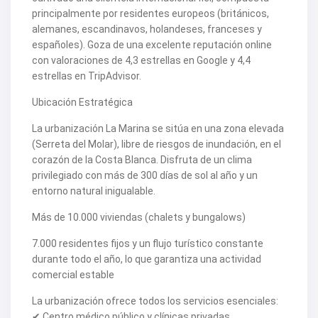
V2212
principalmente por residentes europeos (británicos,
V2217
alemanes, escandinavos, holandeses, franceses y
V2221
V2222
españoles). Goza de una excelente reputación online
V2223
con valoraciones de 4,3 estrellas en Google y 4,4
V2224
estrellas en TripAdvisor.
V2226
V2228
Ubicación Estratégica
V2230
V2232
La urbanización La Marina se sitúa en una zona elevada
V2235
(Serreta del Molar), libre de riesgos de inundación, en el
V2237
V2239
corazón de la Costa Blanca. Disfruta de un clima
V2240
privilegiado con más de 300 días de sol al año y un
V2241
entorno natural inigualable.
V2243
V2246
Más de 10.000 viviendas (chalets y bungalows)
V2248
V2253
7.000 residentes fijos y un flujo turístico constante
V2255
durante todo el año, lo que garantiza una actividad
V2256
V2257
comercial estable
V2258
V2262
La urbanización ofrece todos los servicios esenciales:
V2265
✔ Centro médico público y clínicas privadas