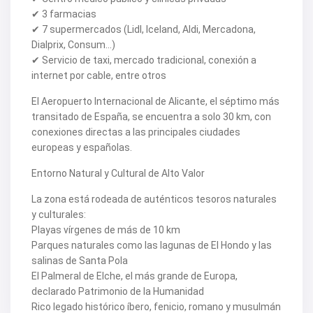
V2266
✔ 3 farmacias
V2267
✔ 7 supermercados (Lidl, Iceland, Aldi, Mercadona,
V2268
Dialprix, Consum…)
V2269
V2272
✔ Servicio de taxi, mercado tradicional, conexión a
V2273
internet por cable, entre otros
V2276
V2284
El Aeropuerto Internacional de Alicante, el séptimo más
V2291
transitado de España, se encuentra a solo 30 km, con
V2301
conexiones directas a las principales ciudades
V2303
V2304
europeas y españolas.
V2308
V2309
Entorno Natural y Cultural de Alto Valor
V2313
V2314
La zona está rodeada de auténticos tesoros naturales
V2316
y culturales:
V2317
Playas vírgenes de más de 10 km
V2320
Parques naturales como las lagunas de El Hondo y las
V2322
V2325
salinas de Santa Pola
V2333
El Palmeral de Elche, el más grande de Europa,
V2334
declarado Patrimonio de la Humanidad
V2341
Rico legado histórico íbero, fenicio, romano y musulmán
V2345