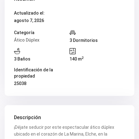
V2419
V2420
Actualizado el:
V2421
agosto 7, 2026
V2422
V2424
V2426
Categoría
V2428
Ático Dúplex
3 Dormitorios
V2429
V2431
V2432
2
3 Baños
140 m
V2434
V2435
Identificación de la
V2436
propiedad
V2437
V2438
25038
V2440
V2441
V2443
V2446
V2447
V2448
Descripción
V2454
¡Déjate seducir por este espectacular ático dúplex
V2456
V2458
ubicado en el corazón de La Marina, Elche, en la
V2462