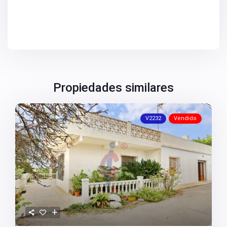
V2731
V2734
V2736
V2737
V2738
V2739
V2742
V2744
V2745
Propiedades similares
V2747
V2749
V2750
V2752
V2232
Vendido
V2753
V2755
V2758
V2759
V2760
V2761
V2762
V2763
V2764
V2765
V2766
V2767