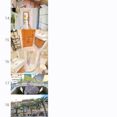
V2212
V2217
V2221
V2222
V2223
V2224
V2226
V2228
V2230
V2232
V2235
V2237
V2239
V2240
V2241
V2243
V2246
V2248
V2253
V2255
V2256
V2257
V2258
V2262
V2265