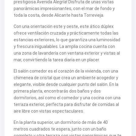
prestigiosa Avenida Alegría! Disfruta de unas vistas
V2463
panorámicas impresionantes, con el mar de fondo y
V2464
toda la costa, desde Alicante hasta Torrevieja.
V2465
V2467
Con una orientación este y oeste, este ático dúplex
V2471
V2475
ofrece ventilación cruzada y prácticamente todas las
V2477
estancias exteriores, lo que garantiza una luminosidad
V2478
y frescura inigualables. La amplia cocina cuenta con
V2479
una zona de lavandería con ventana exterior y vistas al
V2482
V2483
mar, convirtiendo la tarea diaria en un placer.
V2487
V2488
El salón comedor es el corazón de la vivienda, con una
V2489
chimenea de cristal que crea un ambiente acogedor y
V2491
elegante, visible desde cualquier punto del salón. En la
V2493
primera planta, encontrarás dos baños y dos
V2494
dormitorios, así como el comedor y una cocina con una
V2495
V2496
terraza exterior, perfecta para disfrutar de comidas al
V2497
aire libre con vistas espectaculares.
V2498
V2499
En la planta superior, un dormitorio de más de 40
V2502
metros cuadrados te espera, junto con un baño
V2503
completo y otra terraza con vistas panorámicas que te