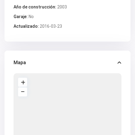
V2618
V2619
Año de construcción:
2003
V2620
Garaje:
No
V2624
V2628
Actualizado:
2016-03-23
V2629
V2630
V2631
V2633
V2634
V2637
V2640
Mapa
V2641
V2642
V2643
V2647
V2648
V2650
V2653
V2657
V2662
V2664
V2669
V2670
V2671