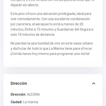
V2505
V2506
dejarán sin aliento.
V2507
V2508
Este piso ofrece una ubicación privilegiada, ideal para
V2509
vivir cómodamente. Con una excelente combinación
V2512
por carretera, el aeropuerto está a menos de 20
V2514
minutos, Elche a 15 minutos y Guardamar del Segura a
V2516
V2518
solo 10 minutos de distancia.
V2520
V2522
No pierdas la oportunidad de vivir en este oasis urbano
V2524
y disfrutar de todo lo que La Marina tiene para ofrecer.
V2531
¡Contáctanos hoy mismo para programar una visita!
V2532
V2533
V2535
V2536
V2537
V2538
V2540
Dirección
V2544
V2552
V2553
Dirección:
ALEGRIA
V2555
Ciudad:
La marina
V2562