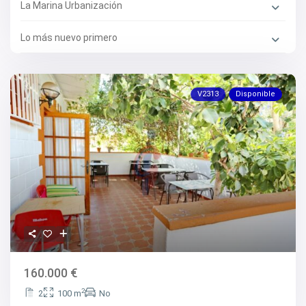
La Marina Urbanización
Lo más nuevo primero
V2313
Disponible
160.000 €
2
2
100 m
No