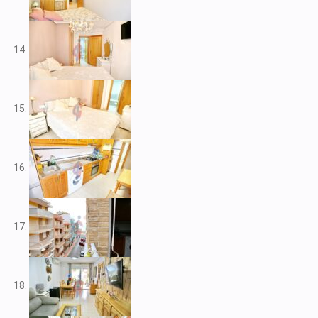
V2212
V2217
V2221
V2222
V2223
V2224
V2226
V2228
V2230
V2232
V2235
V2237
V2239
V2240
V2241
V2243
V2246
V2248
V2253
V2255
V2256
V2257
V2258
V2262
V2265