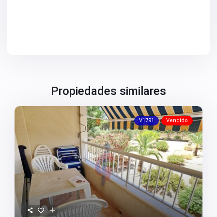
V2731
V2734
V2736
V2737
V2738
V2739
V2742
V2744
V2745
V2747
Propiedades similares
V2749
V2750
V2752
V2753
V1791
Vendido
V2755
V2758
V2759
V2760
V2761
V2762
V2763
V2764
V2765
V2766
V2767