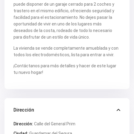
V2505
puede disponer de un garaje cerrado para 2 coches y
V2506
trastero en el mismo edificio, ofreciendo seguridad y
V2507
V2508
facilidad para el estacionamiento. No dejes pasar la
V2509
oportunidad de vivir en uno de los lugares más
V2512
deseados de la costa, rodeado de todo lo necesario
V2514
para disfrutar de un estilo de vida único.
V2516
V2518
La vivienda se vende completamente amueblada y con
V2520
V2522
todos los electrodomésticos, lista para entrar a vivir.
V2524
V2531
¡Contáctanos para más detalles y hacer de este lugar
V2532
tu nuevo hogar!
V2533
V2535
V2536
V2537
V2538
V2540
V2544
Dirección
V2552
V2553
Dirección:
Calle del General Prim
V2555
V2562
Ciudad:
Guardamar del Segura