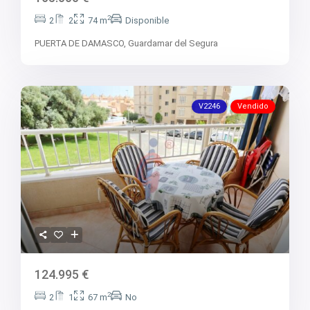
2
2
2
74 m
Disponible
PUERTA DE DAMASCO,
Guardamar del Segura
V2246
Vendido
124.995 €
2
2
1
67 m
No