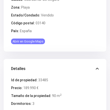
V2563
V2564
Zona:
Playa
V2567
V2570
Estado/Condado:
Vendido
V2572
V2574
Código postal:
03140
V2577
País:
España
V2578
V2579
V2582
Abrir en Google Maps
V2587
V2588B
V2590
V2591
V2593
V2595
Detalles
V2598
V2599
Id de propiedad:
33485
V2603
V2606
Precio:
189.990 €
V2608
V2609
2
Tamaño de la propiedad:
90 m
V2610
V2616
Dormitorios:
3
V2617