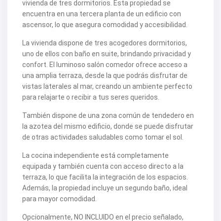
vivienda de tres dormitorios. Esta propiedad se
V2463
encuentra en una tercera planta de un edificio con
V2464
ascensor, lo que asegura comodidad y accesibilidad.
V2465
V2467
La vivienda dispone de tres acogedores dormitorios,
V2471
V2475
uno de ellos con baño en suite, brindando privacidad y
V2477
confort. El luminoso salón comedor ofrece acceso a
V2478
una amplia terraza, desde la que podrás disfrutar de
V2479
vistas laterales al mar, creando un ambiente perfecto
V2482
V2483
para relajarte o recibir a tus seres queridos.
V2487
V2488
También dispone de una zona común de tendedero en
V2489
la azotea del mismo edificio, donde se puede disfrutar
V2491
de otras actividades saludables como tomar el sol.
V2493
V2494
La cocina independiente está completamente
V2495
equipada y también cuenta con acceso directo a la
V2496
V2497
terraza, lo que facilita la integración de los espacios.
V2498
Además, la propiedad incluye un segundo baño, ideal
V2499
para mayor comodidad.
V2502
V2503
Opcionalmente, NO INCLUIDO en el precio señalado,