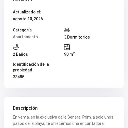
V2419
V2420
Actualizado el:
V2421
agosto 10, 2026
V2422
V2424
V2426
Categoría
V2428
Apartamento
3 Dormitorios
V2429
V2431
V2432
2
2 Baños
90 m
V2434
V2435
Identificación de la
V2436
propiedad
V2437
V2438
33485
V2440
V2441
V2443
V2446
V2447
V2448
Descripción
V2454
En venta, en la exclusiva calle General Prim, a solo unos
V2456
V2458
pasos de la playa, te ofrecemos una encantadora
V2462