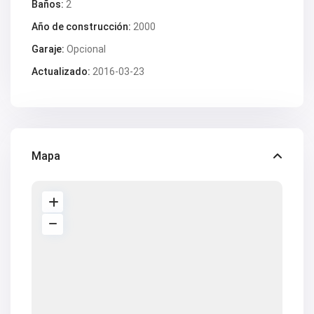
V2618
Baños:
2
V2619
Año de construcción:
2000
V2620
V2624
Garaje:
Opcional
V2628
V2629
Actualizado:
2016-03-23
V2630
V2631
V2633
V2634
V2637
V2640
V2641
Mapa
V2642
V2643
V2647
V2648
V2650
V2653
V2657
V2662
V2664
V2669
V2670
V2671