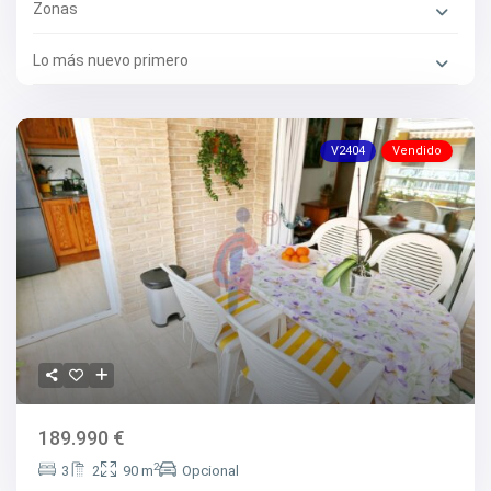
Zonas
Lo más nuevo primero
V2404
Vendido
189.990 €
2
3
2
90 m
Opcional