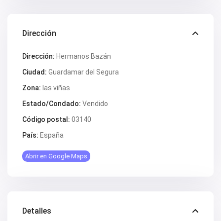
V2563
V2564
V2567
V2570
Dirección
V2572
V2574
V2577
Dirección:
Hermanos Bazán
V2578
Ciudad:
Guardamar del Segura
V2579
V2582
Zona:
las viñas
V2587
V2588B
Estado/Condado:
Vendido
V2590
V2591
Código postal:
03140
V2593
V2595
País:
España
V2598
V2599
Abrir en Google Maps
V2603
V2606
V2608
V2609
V2610
V2616
Detalles
V2617