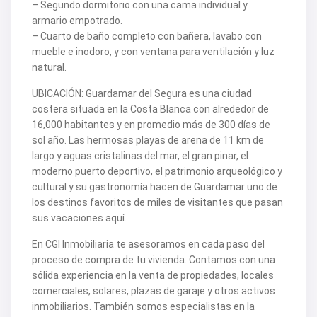
– Segundo dormitorio con una cama individual y
V2463
armario empotrado.
V2464
– Cuarto de baño completo con bañera, lavabo con
V2465
V2467
mueble e inodoro, y con ventana para ventilación y luz
V2471
natural.
V2475
V2477
UBICACIÓN: Guardamar del Segura es una ciudad
V2478
costera situada en la Costa Blanca con alrededor de
V2479
16,000 habitantes y en promedio más de 300 días de
V2482
V2483
sol año. Las hermosas playas de arena de 11 km de
V2487
largo y aguas cristalinas del mar, el gran pinar, el
V2488
moderno puerto deportivo, el patrimonio arqueológico y
V2489
cultural y su gastronomía hacen de Guardamar uno de
V2491
los destinos favoritos de miles de visitantes que pasan
V2493
V2494
sus vacaciones aquí.
V2495
V2496
En CGI Inmobiliaria te asesoramos en cada paso del
V2497
proceso de compra de tu vivienda. Contamos con una
V2498
sólida experiencia en la venta de propiedades, locales
V2499
comerciales, solares, plazas de garaje y otros activos
V2502
V2503
inmobiliarios. También somos especialistas en la