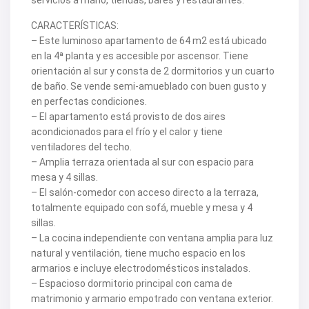
servicios a mano, tiendas, bares y restaurantes.
V2419
V2420
CARACTERÍSTICAS:
V2421
– Este luminoso apartamento de 64 m2 está ubicado
V2422
en la 4ª planta y es accesible por ascensor. Tiene
V2424
orientación al sur y consta de 2 dormitorios y un cuarto
V2426
V2428
de baño. Se vende semi-amueblado con buen gusto y
V2429
en perfectas condiciones.
V2431
– El apartamento está provisto de dos aires
V2432
acondicionados para el frío y el calor y tiene
V2434
V2435
ventiladores del techo.
V2436
– Amplia terraza orientada al sur con espacio para
V2437
mesa y 4 sillas.
V2438
– El salón-comedor con acceso directo a la terraza,
V2440
totalmente equipado con sofá, mueble y mesa y 4
V2441
V2443
sillas.
V2446
– La cocina independiente con ventana amplia para luz
V2447
natural y ventilación, tiene mucho espacio en los
V2448
armarios e incluye electrodomésticos instalados.
V2454
V2456
– Espacioso dormitorio principal con cama de
V2458
matrimonio y armario empotrado con ventana exterior.
V2462