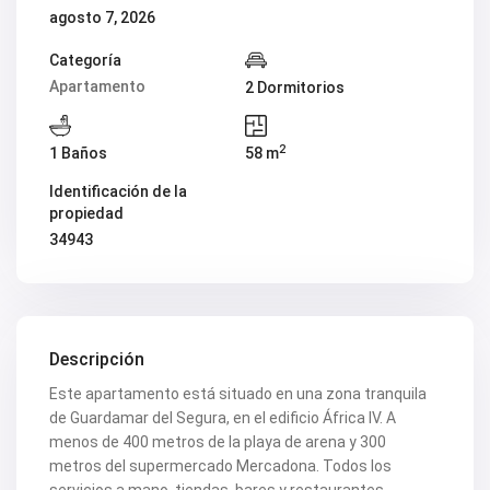
V2347
agosto 7, 2026
V2349
V2350
Categoría
V2351
Apartamento
2 Dormitorios
V2352
V2354
V2355
2
V2360
1 Baños
58 m
V2361
V2363
Identificación de la
V2364
propiedad
V2369
34943
V2371
V2372
V2374
V2375
V2379
V2388
Descripción
V2392
V2393
Este apartamento está situado en una zona tranquila
V2397
de Guardamar del Segura, en el edificio África IV. A
V2404
menos de 400 metros de la playa de arena y 300
V2407
metros del supermercado Mercadona. Todos los
V2412
V2414