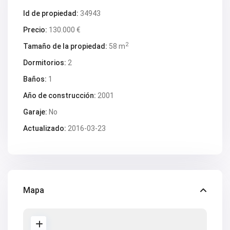
V2618
V2619
Id de propiedad:
34943
V2620
Precio:
130.000 €
V2624
V2628
2
Tamaño de la propiedad:
58 m
V2629
V2630
Dormitorios:
2
V2631
V2633
Baños:
1
V2634
V2637
Año de construcción:
2001
V2640
Garaje:
No
V2641
V2642
Actualizado:
2016-03-23
V2643
V2647
V2648
V2650
V2653
V2657
V2662
Mapa
V2664
V2669
V2670
V2671