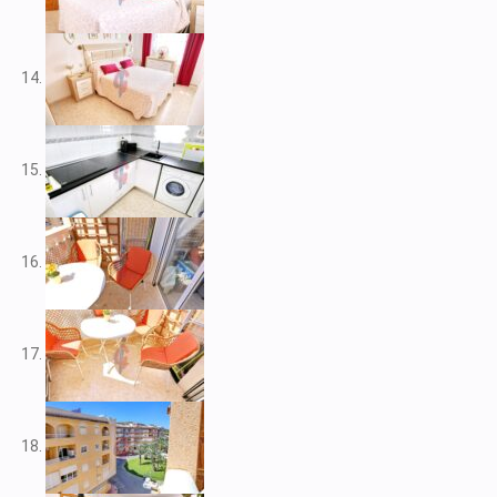
V2212
V2217
V2221
V2222
V2223
V2224
V2226
V2228
V2230
V2232
V2235
V2237
V2239
V2240
V2241
V2243
V2246
V2248
V2253
V2255
V2256
V2257
V2258
V2262
V2265