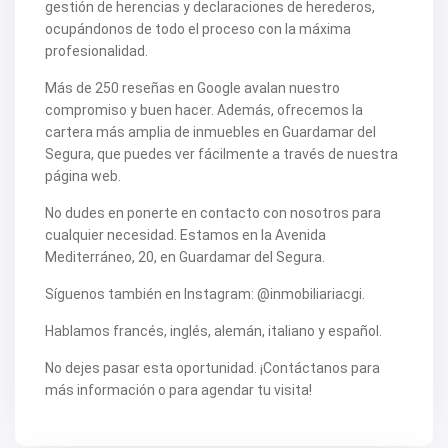
V2505
gestión de herencias y declaraciones de herederos,
V2506
ocupándonos de todo el proceso con la máxima
V2507
profesionalidad.
V2508
V2509
Más de 250 reseñas en Google avalan nuestro
V2512
V2514
compromiso y buen hacer. Además, ofrecemos la
V2516
cartera más amplia de inmuebles en Guardamar del
V2518
Segura, que puedes ver fácilmente a través de nuestra
V2520
página web.
V2522
V2524
No dudes en ponerte en contacto con nosotros para
V2531
V2532
cualquier necesidad. Estamos en la Avenida
V2533
Mediterráneo, 20, en Guardamar del Segura.
V2535
V2536
Síguenos también en Instagram: @inmobiliariacgi.
V2537
V2538
Hablamos francés, inglés, alemán, italiano y español.
V2540
V2544
No dejes pasar esta oportunidad. ¡Contáctanos para
V2552
más información o para agendar tu visita!
V2553
V2555
V2562