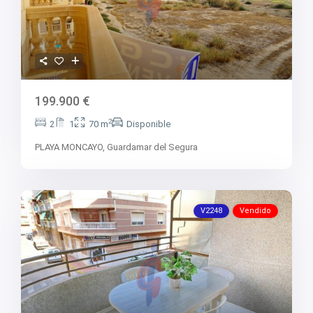
199.900 €
2
2
1
70 m
Disponible
PLAYA MONCAYO,
Guardamar del Segura
V2248
Vendido