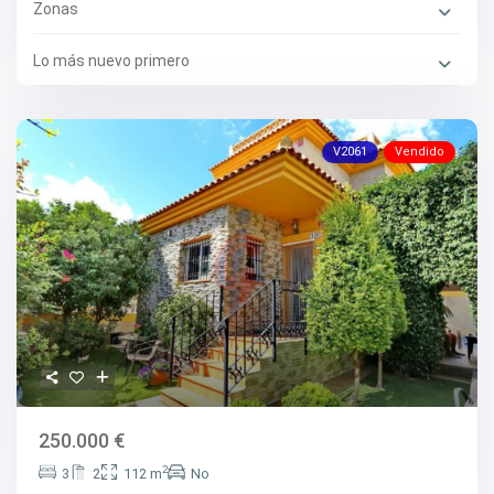
Zonas
Lo más nuevo primero
V2061
Vendido
250.000 €
2
3
2
112 m
No