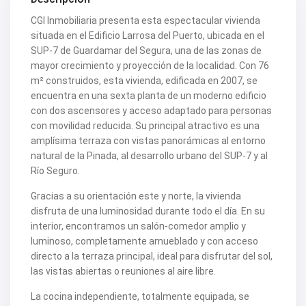
V2109
V2111
CGI Inmobiliaria presenta esta espectacular vivienda
V2116
situada en el Edificio Larrosa del Puerto, ubicada en el
V2117
SUP-7 de Guardamar del Segura, una de las zonas de
V2120
mayor crecimiento y proyección de la localidad. Con 76
V2122
V2125
m² construidos, esta vivienda, edificada en 2007, se
V2127
encuentra en una sexta planta de un moderno edificio
V2139
con dos ascensores y acceso adaptado para personas
V2148
con movilidad reducida. Su principal atractivo es una
V2156
V2159
amplísima terraza con vistas panorámicas al entorno
V2160
natural de la Pinada, al desarrollo urbano del SUP-7 y al
V2161
Río Seguro.
V2163
V2165
Gracias a su orientación este y norte, la vivienda
V2172
disfruta de una luminosidad durante todo el día. En su
V2177
V2178
interior, encontramos un salón-comedor amplio y
V2183
luminoso, completamente amueblado y con acceso
V2187
directo a la terraza principal, ideal para disfrutar del sol,
V2192
las vistas abiertas o reuniones al aire libre.
V2199
V2208
La cocina independiente, totalmente equipada, se
V2209