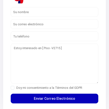
V2768
V2769
V2770
V2771
V2772
V2775
V2776
V2778
V2780
V2783
V2784
V2785
V2787
V2788
V2789
V2790
V2791
V2792
V2794
V2796
Doy mi consentimiento a la
Términos del GDPR
V2799
V2800
V986