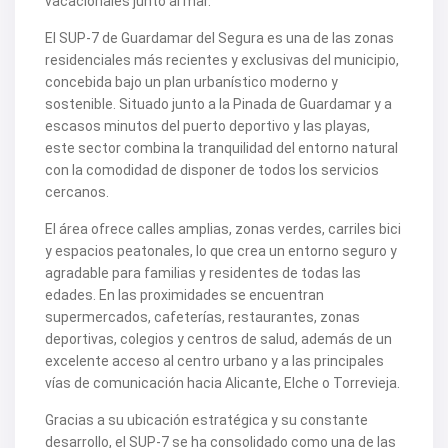
vacacionales junto al mar.
V2266
V2267
El SUP-7 de Guardamar del Segura es una de las zonas
V2268
residenciales más recientes y exclusivas del municipio,
V2269
concebida bajo un plan urbanístico moderno y
V2272
V2273
sostenible. Situado junto a la Pinada de Guardamar y a
V2276
escasos minutos del puerto deportivo y las playas,
V2284
este sector combina la tranquilidad del entorno natural
V2291
con la comodidad de disponer de todos los servicios
V2301
V2303
cercanos.
V2304
V2308
El área ofrece calles amplias, zonas verdes, carriles bici
V2309
y espacios peatonales, lo que crea un entorno seguro y
V2313
agradable para familias y residentes de todas las
V2314
edades. En las proximidades se encuentran
V2316
V2317
supermercados, cafeterías, restaurantes, zonas
V2320
deportivas, colegios y centros de salud, además de un
V2322
excelente acceso al centro urbano y a las principales
V2325
vías de comunicación hacia Alicante, Elche o Torrevieja.
V2333
V2334
Gracias a su ubicación estratégica y su constante
V2341
desarrollo, el SUP-7 se ha consolidado como una de las
V2345