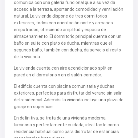
comunica con una galería funcional que a su vez da
V2212
V2217
acceso a la terraza, aportando comodidad y ventilación
V2221
natural. La vivienda dispone de tres dormitorios
V2222
exteriores, todos con orientación norte y armarios
V2223
empotrados, ofreciendo amplitud y espacio de
V2224
V2226
almacenamiento. El dormitorio principal cuenta con un
V2228
baño en suite con plato de ducha, mientras que el
V2230
segundo baño, también con ducha, da servicio al resto
V2232
de la vivienda.
V2235
V2237
La vivienda cuenta con aire acondicionado split en
V2239
V2240
pared en el dormitorio y en el salón-comedor.
V2241
V2243
El edificio cuenta con piscina comunitaria y duchas
V2246
exteriores, perfectas para disfrutar del verano sin salir
V2248
del residencial. Además, la vivienda incluye una plaza de
V2253
garaje en superficie.
V2255
V2256
En definitiva, se trata de una vivienda moderna,
V2257
V2258
luminosa y perfectamente cuidada, ideal tanto como
V2262
residencia habitual como para disfrutar de estancias
V2265