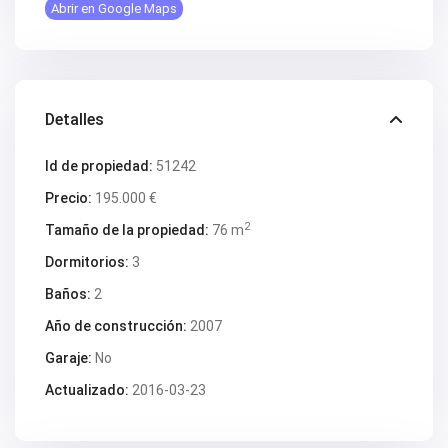
Abrir en Google Maps
V2419
V2420
V2421
V2422
V2424
V2426
Detalles
V2428
V2429
V2431
Id de propiedad:
51242
V2432
V2434
Precio:
195.000 €
V2435
2
Tamaño de la propiedad:
76 m
V2436
V2437
Dormitorios:
3
V2438
V2440
Baños:
2
V2441
V2443
Año de construcción:
2007
V2446
V2447
Garaje:
No
V2448
Actualizado:
2016-03-23
V2454
V2456
V2458
V2462