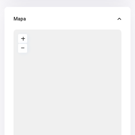
V2463
V2464
V2465
Mapa
V2467
V2471
V2475
V2477
V2478
V2479
V2482
V2483
V2487
V2488
V2489
V2491
V2493
V2494
V2495
V2496
V2497
V2498
V2499
V2502
V2503