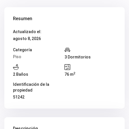
V1974
V1975
V1980
V1984
Resumen
V2022
V2023
Actualizado el:
V2024
V2026
agosto 8, 2026
V2037
V2038
Categoría
V2039
Piso
3 Dormitorios
V2043
V2045
V2049
2
V2052
2 Baños
76 m
V2056B
V2059
Identificación de la
V2060
propiedad
V2061
51242
V2062
V2077
V2088
V2096
V2100
V2104
Descripción