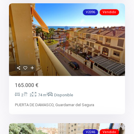
V2618
V2619
V2620
V2096
Vendido
V2624
V2628
V2629
V2630
V2631
V2633
V2634
V2637
V2640
V2641
V2642
V2643
V2647
165.000 €
V2648
V2650
2
2
2
74 m
Disponible
V2653
V2657
PUERTA DE DAMASCO,
Guardamar del Segura
V2662
V2664
V2669
V2670
V2671
V2246
Vendido