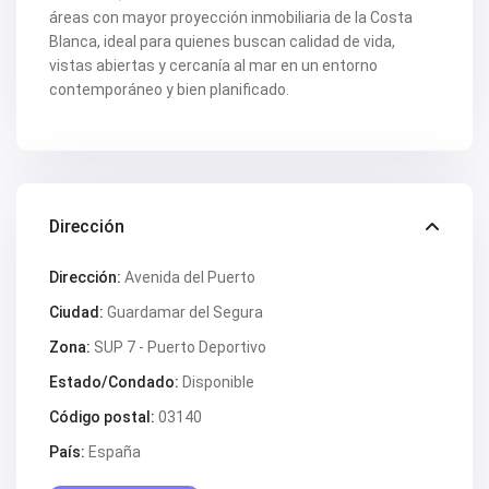
V2347
áreas con mayor proyección inmobiliaria de la Costa
V2349
Blanca, ideal para quienes buscan calidad de vida,
V2350
vistas abiertas y cercanía al mar en un entorno
V2351
contemporáneo y bien planificado.
V2352
V2354
V2355
V2360
V2361
V2363
V2364
Dirección
V2369
V2371
V2372
Dirección:
Avenida del Puerto
V2374
V2375
Ciudad:
Guardamar del Segura
V2379
Zona:
SUP 7 - Puerto Deportivo
V2388
V2392
Estado/Condado:
Disponible
V2393
V2397
Código postal:
03140
V2404
V2407
País:
España
V2412
V2414