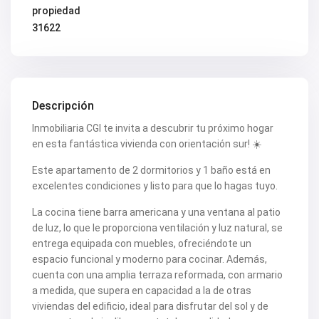
V2419
propiedad
V2420
31622
V2421
V2422
V2424
V2426
V2428
V2429
Descripción
V2431
V2432
Inmobiliaria CGI te invita a descubrir tu próximo hogar
V2434
en esta fantástica vivienda con orientación sur! ☀️
V2435
V2436
Este apartamento de 2 dormitorios y 1 baño está en
V2437
excelentes condiciones y listo para que lo hagas tuyo.
V2438
V2440
La cocina tiene barra americana y una ventana al patio
V2441
de luz, lo que le proporciona ventilación y luz natural, se
V2443
V2446
entrega equipada con muebles, ofreciéndote un
V2447
espacio funcional y moderno para cocinar. Además,
V2448
cuenta con una amplia terraza reformada, con armario
V2454
a medida, que supera en capacidad a la de otras
V2456
V2458
viviendas del edificio, ideal para disfrutar del sol y de
V2462