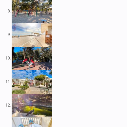
V2109
V2111
V2116
V2117
V2120
V2122
V2125
V2127
V2139
V2148
V2156
V2159
V2160
V2161
V2163
V2165
V2172
V2177
V2178
V2183
V2187
V2192
V2199
V2208
V2209