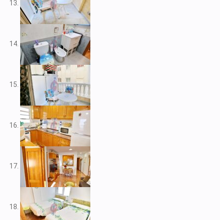
V2212
V2217
V2221
V2222
V2223
V2224
V2226
V2228
V2230
V2232
V2235
V2237
V2239
V2240
V2241
V2243
V2246
V2248
V2253
V2255
V2256
V2257
V2258
V2262
V2265