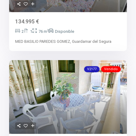
V2731
V2734
V2736
V2737
134.995 €
V2738
V2739
2
2
1
76 m
Disponible
V2742
V2744
MED BASILIO PAREDES GOMEZ,
Guardamar del Segura
V2745
V2747
V2749
V2750
V2752
V2177
Vendido
V2753
V2755
V2758
V2759
V2760
V2761
V2762
V2763
V2764
V2765
V2766
V2767