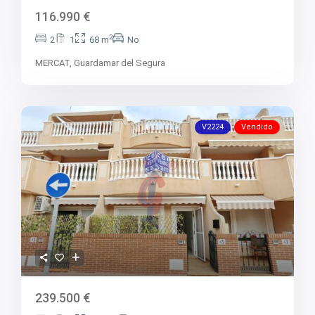
V2768
116.990 €
V2769
V2770
2
2
1
68 m
No
V2771
V2772
MERCAT,
Guardamar del Segura
V2775
V2776
V2778
V2780
V2783
V2224
Vendido
V2784
V2785
V2787
V2788
V2789
V2790
V2791
V2792
V2794
V2796
V2799
V2800
V986
239.500 €