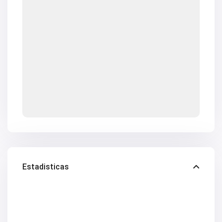
V2618
V2619
V2620
V2624
V2628
V2629
V2630
V2631
V2633
V2634
V2637
V2640
V2641
V2642
V2643
V2647
V2648
V2650
V2653
Estadisticas
V2657
V2662
V2664
V2669
V2670
V2671