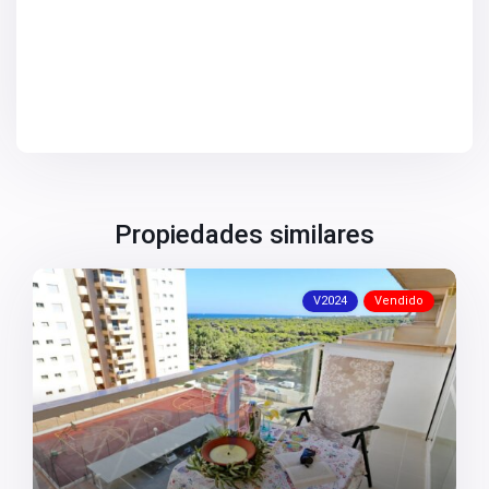
V2672
V2673
V2676
V2677
V2684
V2686
V2690
V2691
V2692
V2694
V2696
V2697
Propiedades similares
V2698
V2699
V2701
V2024
Vendido
V2706
V2707
V2708
V2709
V2715
V2718
V2719
V2720
V2724
V2725