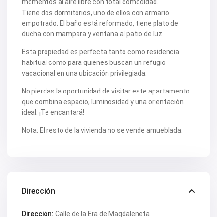
momentos al aire libre con total comodidad.
V2463
Tiene dos dormitorios, uno de ellos con armario
V2464
empotrado. El baño está reformado, tiene plato de
V2465
ducha con mampara y ventana al patio de luz.
V2467
V2471
V2475
Esta propiedad es perfecta tanto como residencia
V2477
habitual como para quienes buscan un refugio
V2478
vacacional en una ubicación privilegiada.
V2479
V2482
No pierdas la oportunidad de visitar este apartamento
V2483
que combina espacio, luminosidad y una orientación
V2487
ideal. ¡Te encantará!
V2488
V2489
V2491
Nota: El resto de la vivienda no se vende amueblada.
V2493
V2494
V2495
V2496
V2497
V2498
Dirección
V2499
V2502
V2503
Dirección:
Calle de la Era de Magdaleneta