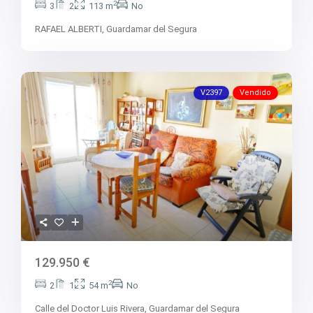
2
3
2
113 m
No
RAFAEL ALBERTI,
Guardamar del Segura
V2397
Vendido
129.950 €
2
2
1
54 m
No
Calle del Doctor Luis Rivera,
Guardamar del Segura