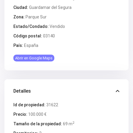
V2505
V2506
Ciudad:
Guardamar del Segura
V2507
V2508
Zona:
Parque Sur
V2509
Estado/Condado:
Vendido
V2512
V2514
Código postal:
03140
V2516
V2518
País:
España
V2520
V2522
Abrir en Google Maps
V2524
V2531
V2532
V2533
V2535
V2536
Detalles
V2537
V2538
V2540
Id de propiedad:
31622
V2544
V2552
Precio:
100.000 €
V2553
2
V2555
Tamaño de la propiedad:
69 m
V2562