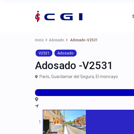
Inicio
Adosado
Adosado -V2531
V2531
Adosado
Adosado -V2531
París,
Guardamar del Segura
,
El moncayo