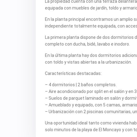
La propiedad cuenta con una terraza delantera or
equipada con muebles de jardín, toldo y armario
En la planta principal encontramos un amplio 
independiente totalmente equipada, con acceso
La primera planta dispone de dos dormitorios d
completo con ducha, bidé, lavabo e inodoro.
En la última planta hay dos dormitorios adici
con toldo y vistas abiertas a la urbanización.
Características destacadas:
– 4 dormitorios | 2 baños completos.
– Aire acondicionado por split en el salón y en 3
– Suelos de parquet laminado en salón y dormi
– Amueblado y equipado, con 5 camas, armario
– Urbanización con 2 piscinas comunitarias, una
Una oportunidad ideal tanto como vivienda habit
solo minutos de la playa de El Moncayo y con to