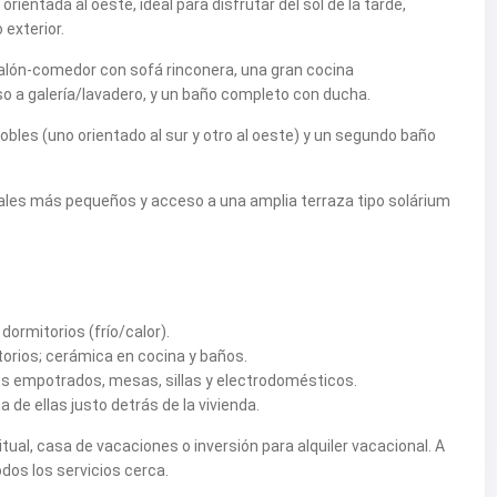
ientada al oeste, ideal para disfrutar del sol de la tarde,
 exterior.
salón-comedor con sofá rinconera, una gran cocina
 a galería/lavadero, y un baño completo con ducha.
obles (uno orientado al sur y otro al oeste) y un segundo baño
onales más pequeños y acceso a una amplia terraza tipo solárium
 dormitorios (frío/calor).
torios; cerámica en cocina y baños.
s empotrados, mesas, sillas y electrodomésticos.
 de ellas justo detrás de la vivienda.
ual, casa de vacaciones o inversión para alquiler vacacional. A
dos los servicios cerca.