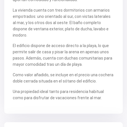
V2505
V2506
La vivienda cuenta con tres dormitorios con armarios
V2507
V2508
empotrados: uno orientado al sur, con vistas laterales
V2509
al mar, y los otros dos al oeste. El baño completo
V2512
dispone de ventana exterior, plato de ducha, lavabo e
V2514
inodoro.
V2516
V2518
El edificio dispone de acceso directo a la playa, lo que
V2520
V2522
permite salir de casa y pisar la arena en apenas unos
V2524
pasos. Además, cuenta con duchas comunitarias para
V2531
mayor comodidad tras un día de playa.
V2532
V2533
Como valor añadido, se incluye en el precio una cochera
V2535
doble cerrada situada en el sótano del edificio.
V2536
V2537
Una propiedad ideal tanto para residencia habitual
V2538
V2540
como para disfrutar de vacaciones frente al mar.
V2544
V2552
V2553
V2555
V2562