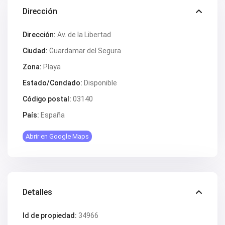
V2563
V2564
Dirección
V2567
V2570
Dirección:
Av. de la Libertad
V2572
V2574
Ciudad:
Guardamar del Segura
V2577
V2578
Zona:
Playa
V2579
V2582
Estado/Condado:
Disponible
V2587
Código postal:
03140
V2588B
V2590
País:
España
V2591
V2593
Abrir en Google Maps
V2595
V2598
V2599
V2603
V2606
V2608
V2609
Detalles
V2610
V2616
Id de propiedad:
34966
V2617