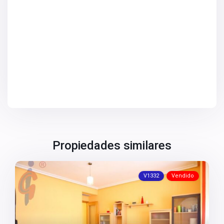
V2731
V2734
V2736
V2737
V2738
V2739
V2742
V2744
V2745
V2747
V2749
V2750
V2752
V2753
V2755
V2758
Propiedades similares
V2759
V2760
V2761
V2762
V1332
Vendido
V2763
V2764
V2765
V2766
V2767