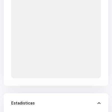
V2672
V2673
V2676
V2677
V2684
V2686
V2690
V2691
V2692
V2694
V2696
V2697
V2698
V2699
V2701
V2706
V2707
V2708
V2709
V2715
V2718
V2719
V2720
Estadisticas
V2724
V2725