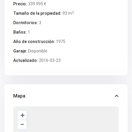
V2618
Precio:
339.995 €
V2619
V2620
2
Tamaño de la propiedad:
93 m
V2624
V2628
Dormitorios:
3
V2629
Baños:
1
V2630
V2631
Año de construcción:
1975
V2633
V2634
Garaje:
Disponible
V2637
V2640
Actualizado:
2016-03-23
V2641
V2642
V2643
V2647
V2648
V2650
Mapa
V2653
V2657
V2662
V2664
V2669
V2670
V2671