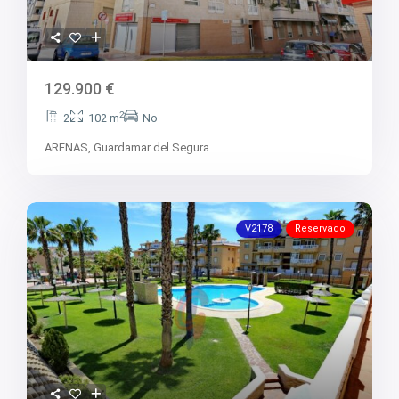
129.900 €
2
2
102 m
No
ARENAS,
Guardamar del Segura
V2178
Reservado