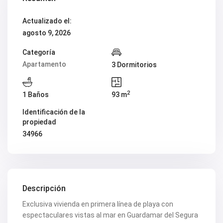
V2419
V2420
Actualizado el:
V2421
agosto 9, 2026
V2422
V2424
V2426
Categoría
V2428
Apartamento
3 Dormitorios
V2429
V2431
V2432
2
1 Baños
93 m
V2434
V2435
Identificación de la
V2436
propiedad
V2437
V2438
34966
V2440
V2441
V2443
V2446
V2447
V2448
Descripción
V2454
Exclusiva vivienda en primera línea de playa con
V2456
V2458
espectaculares vistas al mar en Guardamar del Segura
V2462