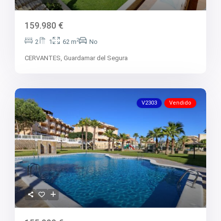
159.980 €
2
2
1
62 m
No
CERVANTES,
Guardamar del Segura
V2303
Vendido