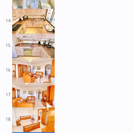
V2212
V2217
V2221
V2222
V2223
V2224
V2226
V2228
V2230
V2232
V2235
V2237
V2239
V2240
V2241
V2243
V2246
V2248
V2253
V2255
V2256
V2257
V2258
V2262
V2265