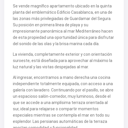
V2463
Se vende magnífico apartamento ubicado en la quinta
V2464
planta del emblemático Edificio Casablanca, en una de
V2465
las zonas más privilegiadas de Guardamar del Segura.
V2467
Su posición en primera línea de playa y su
V2471
V2475
impresionante panorámica al mar Mediterráneo hacen
V2477
de esta propiedad una oportunidad única para disfrutar
V2478
del sonido de las olas y la brisa marina cada día.
V2479
V2482
La vivienda, completamente exterior y con orientación
V2483
suroeste, está diseñada para aprovechar al máximo la
V2487
V2488
luz natural y las vistas despejadas al mar.
V2489
V2491
Al ingresar, encontramos a mano derecha una cocina
V2493
independiente totalmente equipada, con acceso a una
V2494
galería con lavadero. Continuando por el pasillo, se abre
V2495
un espacioso salón-comedor, muy luminoso, desde el
V2496
V2497
que se accede a una amplísima terraza orientada al
V2498
sur, ideal para relajarse o compartir momentos
V2499
especiales mientras se contempla el mar en todo su
V2502
esplendor. Las persianas automáticas de la terraza
V2503
aportan comodidad y funcionalidad.