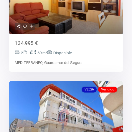
V2768
V2769
V2770
V2771
V2772
V2775
V2776
V2778
134.995 €
V2780
V2783
2
2
1
69 m
Disponible
V2784
V2785
MEDITERRANEO,
Guardamar del Segura
V2787
V2788
V2789
V2790
V2791
V2026
Vendido
V2792
V2794
V2795
V2796
V2799
V2800
V986