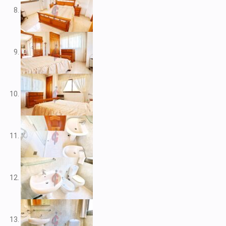
V2109
V2111
V2116
V2117
V2120
V2122
V2125
V2127
V2139
V2148
V2156
V2159
V2160
V2161
V2163
V2165
V2172
V2177
V2178
V2183
V2187
V2192
V2199
V2208
V2209