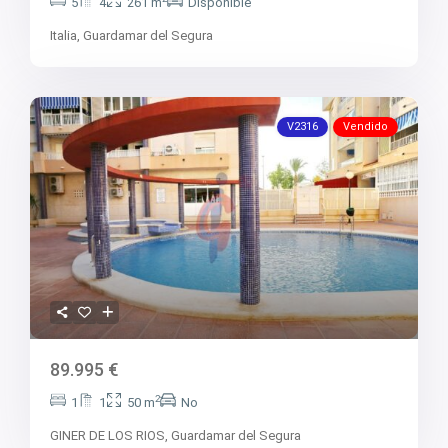
5
4
261 m
Disponible
Italia,
Guardamar del Segura
V2316
Vendido
89.995 €
2
1
1
50 m
No
GINER DE LOS RIOS,
Guardamar del Segura