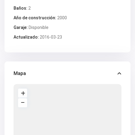
V2672
V2673
Baños:
2
V2676
Año de construcción:
2000
V2677
V2684
Garaje:
Disponible
V2686
V2690
Actualizado:
2016-03-23
V2691
V2692
V2694
V2696
V2697
V2698
V2699
Mapa
V2701
V2706
V2707
V2708
V2709
V2715
V2718
V2719
V2720
V2724
V2725