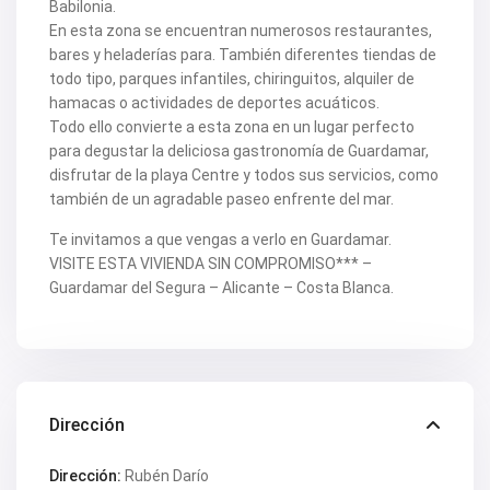
V2563
Babilonia.
V2564
En esta zona se encuentran numerosos restaurantes,
V2567
bares y heladerías para. También diferentes tiendas de
V2570
todo tipo, parques infantiles, chiringuitos, alquiler de
V2572
V2574
hamacas o actividades de deportes acuáticos.
V2577
Todo ello convierte a esta zona en un lugar perfecto
V2578
para degustar la deliciosa gastronomía de Guardamar,
V2579
disfrutar de la playa Centre y todos sus servicios, como
V2582
también de un agradable paseo enfrente del mar.
V2587
V2588B
V2590
Te invitamos a que vengas a verlo en Guardamar.
V2591
VISITE ESTA VIVIENDA SIN COMPROMISO*** –
V2593
Guardamar del Segura – Alicante – Costa Blanca.
V2595
V2598
V2599
V2603
V2606
V2608
V2609
Dirección
V2610
V2616
V2617
Dirección:
Rubén Darío