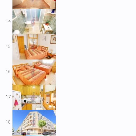
V2212
V2217
V2221
V2222
V2223
V2224
V2226
V2228
V2230
V2232
V2235
V2237
V2239
V2240
V2241
V2243
V2246
V2248
V2253
V2255
V2256
V2257
V2258
V2262
V2265