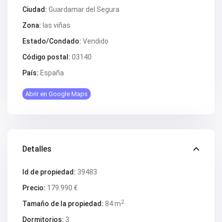
V2618
Ciudad:
Guardamar del Segura
V2619
V2620
Zona:
las viñas
V2624
V2628
Estado/Condado:
Vendido
V2629
V2630
Código postal:
03140
V2631
País:
España
V2633
V2634
V2637
Abrir en Google Maps
V2640
V2641
V2642
V2643
V2647
V2648
Detalles
V2650
V2653
V2657
Id de propiedad:
39483
V2662
Precio:
179.990 €
V2664
V2669
2
Tamaño de la propiedad:
84 m
V2670
V2671
Dormitorios:
3