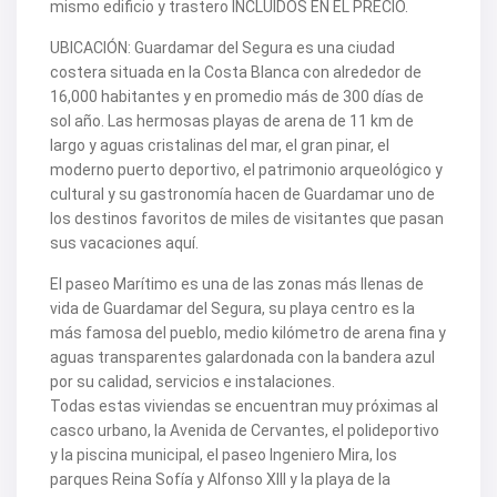
V2505
mismo edificio y trastero INCLUIDOS EN EL PRECIO.
V2506
V2507
UBICACIÓN: Guardamar del Segura es una ciudad
V2508
costera situada en la Costa Blanca con alrededor de
V2509
16,000 habitantes y en promedio más de 300 días de
V2512
V2514
sol año. Las hermosas playas de arena de 11 km de
V2516
largo y aguas cristalinas del mar, el gran pinar, el
V2518
moderno puerto deportivo, el patrimonio arqueológico y
V2520
cultural y su gastronomía hacen de Guardamar uno de
V2522
los destinos favoritos de miles de visitantes que pasan
V2524
V2531
sus vacaciones aquí.
V2532
V2533
El paseo Marítimo es una de las zonas más llenas de
V2535
vida de Guardamar del Segura, su playa centro es la
V2536
más famosa del pueblo, medio kilómetro de arena fina y
V2537
aguas transparentes galardonada con la bandera azul
V2538
V2540
por su calidad, servicios e instalaciones.
V2544
Todas estas viviendas se encuentran muy próximas al
V2552
casco urbano, la Avenida de Cervantes, el polideportivo
V2553
y la piscina municipal, el paseo Ingeniero Mira, los
V2555
parques Reina Sofía y Alfonso XIII y la playa de la
V2562