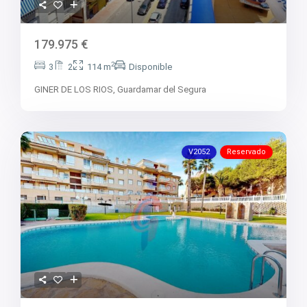
179.975 €
2
3
2
114 m
Disponible
GINER DE LOS RIOS,
Guardamar del Segura
V2052
Reservado