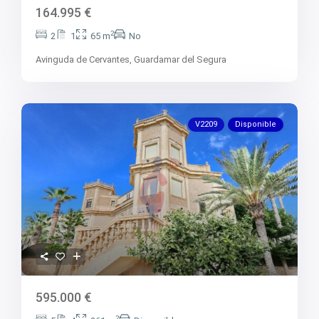
164.995 €
2
2
1
65 m
No
Avinguda de Cervantes,
Guardamar del Segura
V2209
Disponible
595.000 €
2