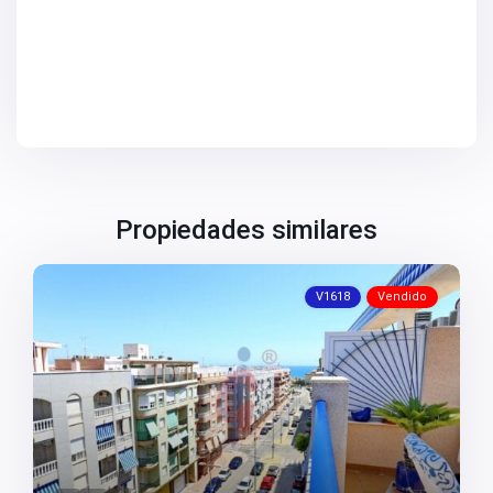
V2768
V2769
V2770
V2771
V2772
V2775
V2776
V2778
V2780
V2783
V2784
Propiedades similares
V2785
V2787
V2788
V2789
V1618
Vendido
V2790
V2791
V2792
V2794
V2795
V2796
V2799
V2800
V986