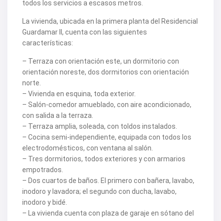
todos los servicios a escasos metros.
V2463
V2464
La vivienda, ubicada en la primera planta del Residencial
V2465
Guardamar II, cuenta con las siguientes
V2467
características:
V2471
V2475
– Terraza con orientación este, un dormitorio con
V2477
V2478
orientación noreste, dos dormitorios con orientación
V2479
norte.
V2482
– Vivienda en esquina, toda exterior.
V2483
– Salón-comedor amueblado, con aire acondicionado,
V2487
V2488
con salida a la terraza.
V2489
– Terraza amplia, soleada, con toldos instalados.
V2491
– Cocina semi-independiente, equipada con todos los
V2493
electrodomésticos, con ventana al salón.
V2494
– Tres dormitorios, todos exteriores y con armarios
V2495
V2496
empotrados.
V2497
– Dos cuartos de baños. El primero con bañera, lavabo,
V2498
inodoro y lavadora; el segundo con ducha, lavabo,
V2499
inodoro y bidé.
V2502
V2503
– La vivienda cuenta con plaza de garaje en sótano del