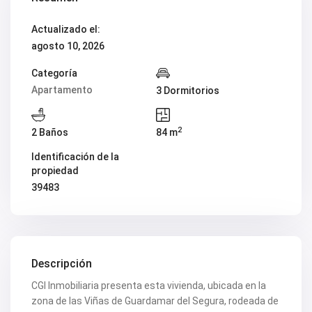
V2419
V2420
Actualizado el:
V2421
agosto 10, 2026
V2422
V2424
V2426
Categoría
V2428
Apartamento
3 Dormitorios
V2429
V2431
V2432
2
2 Baños
84 m
V2434
V2435
Identificación de la
V2436
propiedad
V2437
V2438
39483
V2440
V2441
V2443
V2446
V2447
V2448
Descripción
V2454
CGI Inmobiliaria presenta esta vivienda, ubicada en la
V2456
V2458
zona de las Viñas de Guardamar del Segura, rodeada de
V2462