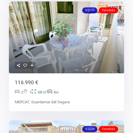
V2177
Vendido
116.990 €
2
2
1
68 m
No
MERCAT,
Guardamar del Segura
V2224
Vendido