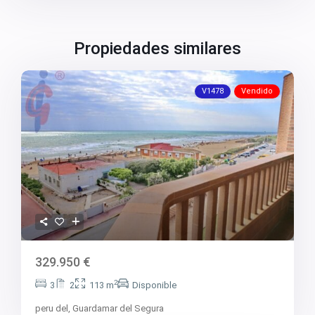
Propiedades similares
V1478
Vendido
329.950 €
2
3
2
113 m
Disponible
peru del,
Guardamar del Segura