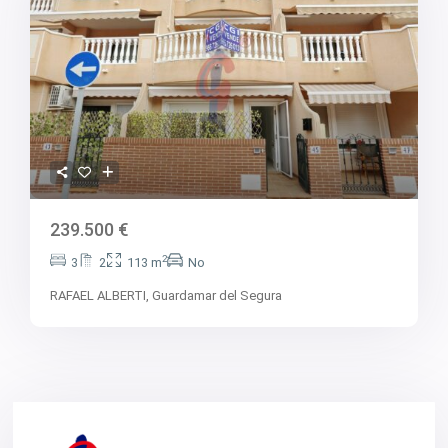
239.500 €
2
3
2
113 m
No
RAFAEL ALBERTI,
Guardamar del Segura