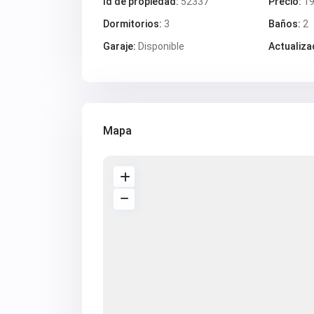
Id de propiedad:
52337
Precio:
19
Dormitorios:
3
Baños:
2
Garaje:
Disponible
Actualiza
Mapa