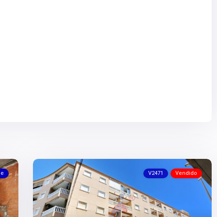
le
V2471
Vendido