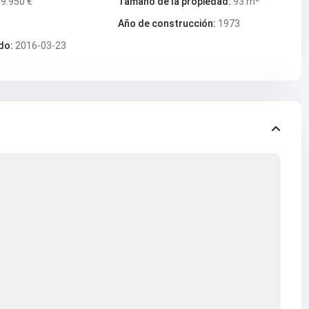
9.950 €
Tamaño de la propiedad:
93 m
Año de construcción:
1973
do:
2016-03-23