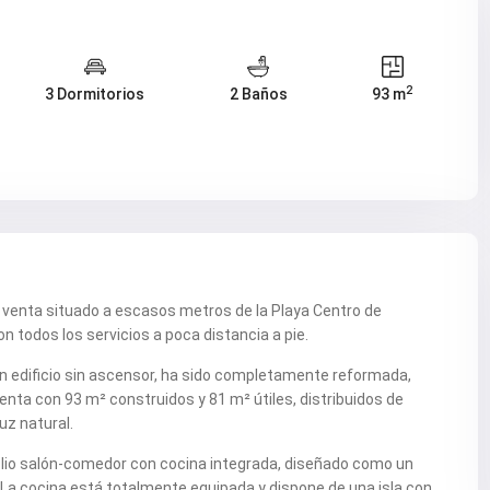
2
3 Dormitorios
2 Baños
93 m
 venta situado a escasos metros de la Playa Centro de
n todos los servicios a poca distancia a pie.
un edificio sin ascensor, ha sido completamente reformada,
nta con 93 m² construidos y 81 m² útiles, distribuidos de
z natural.
lio salón-comedor con cocina integrada, diseñado como un
 La cocina está totalmente equipada y dispone de una isla con