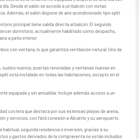
a a día. Desde el salón se accede a un balcón con vistas
a. Además, el salón dispone de aire acondicionado tipo split.
itorio principal tiene salida directa al balcón. El segundo
 tercer dormitorio, actualmente habilitado como despacho,
a a patio interior.
os con ventana, lo que garantiza ventilación natural. Uno de
s, suelos nuevos, puertas renovadas y ventanas nuevas en
 split está instalado en todas las habitaciones, excepto en el
ente equipada y sin amueblar. Incluye además acceso a un
idad costera que destaca por sus extensas playas de arena,
n y servicios, con fácil conexión a Alicante y su aeropuerto.
habitual, segunda residencia o inversión, gracias a su
estos y gastos derivados de la compraventa no están incluidos