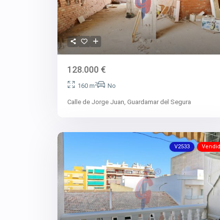
128.000 €
2
160 m
No
Calle de Jorge Juan,
Guardamar del Segura
V2533
Vendi