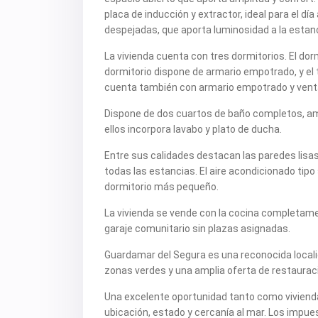
placa de inducción y extractor, ideal para el dí
despejadas, que aporta luminosidad a la estanci
La vivienda cuenta con tres dormitorios. El dorm
dormitorio dispone de armario empotrado, y el
cuenta también con armario empotrado y ventan
Dispone de dos cuartos de baño completos, amb
ellos incorpora lavabo y plato de ducha.
Entre sus calidades destacan las paredes lisa
todas las estancias. El aire acondicionado tipo
dormitorio más pequeño.
La vivienda se vende con la cocina completam
garaje comunitario sin plazas asignadas.
Guardamar del Segura es una reconocida local
zonas verdes y una amplia oferta de restauració
Una excelente oportunidad tanto como vivienda 
ubicación, estado y cercanía al mar. Los impu