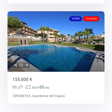
V2303
Vendido
155.000 €
2
2
1
59 m
No
CERVANTES,
Guardamar del Segura