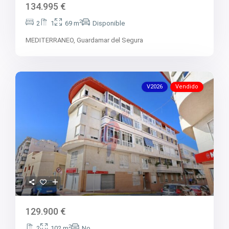
134.995 €
2
2
1
69 m
Disponible
MEDITERRANEO,
Guardamar del Segura
V2026
Vendido
129.900 €
2
2
102 m
No