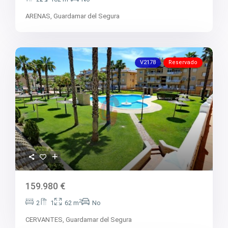
ARENAS,
Guardamar del Segura
V2178
Reservado
159.980 €
2
2
1
62 m
No
CERVANTES,
Guardamar del Segura