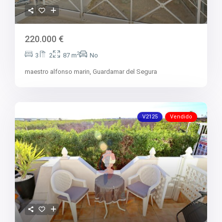
220.000 €
2
3
2
87 m
No
maestro alfonso marin,
Guardamar del Segura
V2125
Vendido