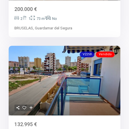
200.000 €
2
2
1
73 m
No
BRUSELAS,
Guardamar del Segura
V2258
Vendido
132.995 €