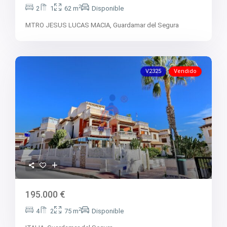
2
2
1
62 m
Disponible
MTRO JESUS LUCAS MACIA,
Guardamar del Segura
V2325
Vendido
195.000 €
2
4
2
75 m
Disponible