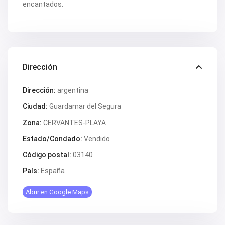
V2563
encantados.
V2564
V2567
V2570
V2572
V2574
V2577
V2578
Dirección
V2579
V2582
Dirección:
argentina
V2587
V2588B
Ciudad:
Guardamar del Segura
V2590
V2591
Zona:
CERVANTES-PLAYA
V2593
V2595
Estado/Condado:
Vendido
V2598
Código postal:
03140
V2599
V2603
País:
España
V2606
V2608
V2609
Abrir en Google Maps
V2610
V2616
V2617