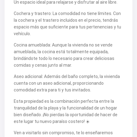
V2505
Un espacio ideal para relajarse y disfrutar al aire libre.
V2506
V2507
Cochera y trastero: La comodidad no tiene límites. Con
V2508
la cochera y el trastero incluidos en el precio, tendrás
V2509
espacio más que suficiente para tus pertenencias y tu
V2512
V2514
vehículo.
V2516
V2518
Cocina amueblada: Aunque la vivienda no se vende
V2520
amueblada, la cocina está totalmente equipada,
V2522
brindándote todo lo necesario para crear deliciosas
V2524
comidas y cenas junto al mar.
V2531
V2532
Aseo adicional: Además del baño completo, la vivienda
V2533
V2535
cuenta con un aseo adicional, proporcionando
V2536
comodidad extra para ti y tus invitados.
V2537
V2538
Esta propiedad es la combinación perfecta entre la
V2540
tranquilidad de la playa y la funcionalidad de un hogar
V2544
bien diseñado. ¡No pierdas la oportunidad de hacer de
V2552
V2553
este lugar tu nuevo paraíso costero! ☀️
V2555
V2562
Ven a visitarlo sin compromiso, te lo enseñaremos