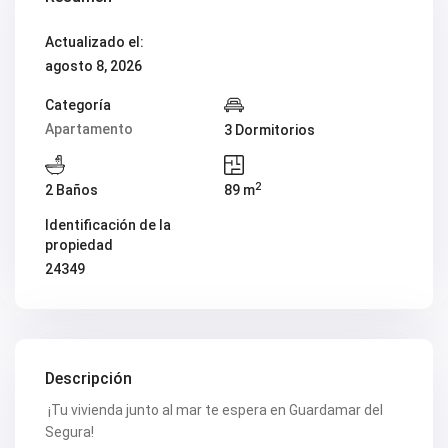
V2419
V2420
Actualizado el:
V2421
agosto 8, 2026
V2422
V2424
V2426
Categoría
V2428
Apartamento
3 Dormitorios
V2429
V2431
V2432
2
2 Baños
89 m
V2434
V2435
Identificación de la
V2436
propiedad
V2437
V2438
24349
V2440
V2441
V2443
V2446
V2447
V2448
Descripción
V2454
️ ¡Tu vivienda junto al mar te espera en Guardamar del
V2456
V2458
Segura!
V2462