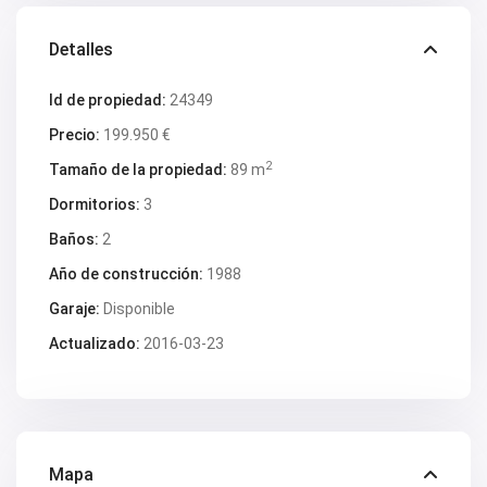
V2618
V2619
V2620
Detalles
V2624
V2628
Id de propiedad:
24349
V2629
V2630
Precio:
199.950 €
V2631
V2633
2
Tamaño de la propiedad:
89 m
V2634
V2637
Dormitorios:
3
V2640
Baños:
2
V2641
V2642
Año de construcción:
1988
V2643
V2647
Garaje:
Disponible
V2648
V2650
Actualizado:
2016-03-23
V2653
V2657
V2662
V2664
V2669
V2670
Mapa
V2671