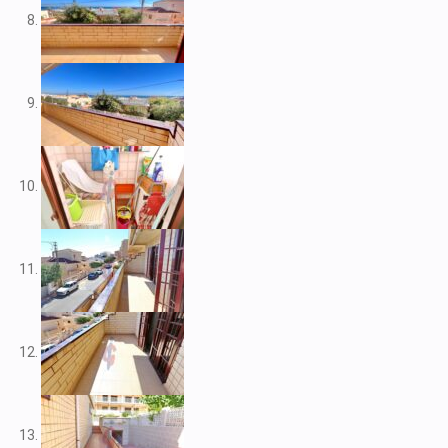
V2109
V2111
V2116
V2117
V2120
V2122
V2125
V2127
V2139
V2148
V2156
V2159
V2160
V2161
V2163
V2165
V2172
V2177
V2178
V2183
V2187
V2192
V2199
V2208
V2209