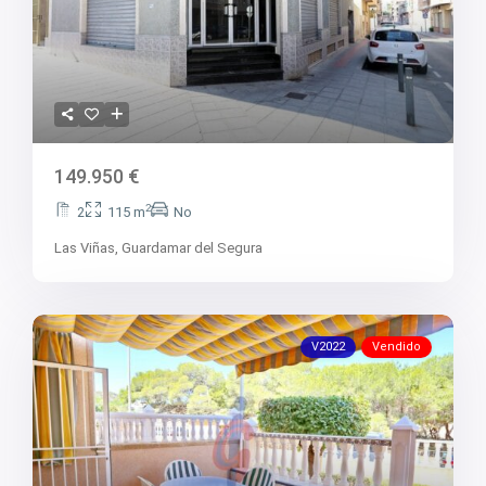
149.950 €
2
2
115 m
No
Las Viñas,
Guardamar del Segura
V2022
Vendido