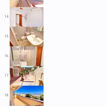
V2212
V2217
V2221
V2222
V2223
V2224
V2226
V2228
V2230
V2232
V2235
V2237
V2239
V2240
V2241
V2243
V2246
V2248
V2253
V2255
V2256
V2257
V2258
V2262
V2265