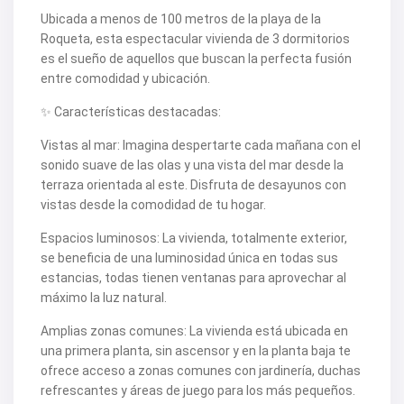
V2463
Ubicada a menos de 100 metros de la playa de la
V2464
Roqueta, esta espectacular vivienda de 3 dormitorios
V2465
es el sueño de aquellos que buscan la perfecta fusión
V2467
entre comodidad y ubicación.
V2471
V2475
✨ Características destacadas:
V2477
V2478
V2479
Vistas al mar: Imagina despertarte cada mañana con el
V2482
sonido suave de las olas y una vista del mar desde la
V2483
terraza orientada al este. Disfruta de desayunos con
V2487
vistas desde la comodidad de tu hogar.
V2488
V2489
Espacios luminosos: La vivienda, totalmente exterior,
V2491
se beneficia de una luminosidad única en todas sus
V2493
V2494
estancias, todas tienen ventanas para aprovechar al
V2495
máximo la luz natural.
V2496
V2497
Amplias zonas comunes: La vivienda está ubicada en
V2498
una primera planta, sin ascensor y en la planta baja te
V2499
ofrece acceso a zonas comunes con jardinería, duchas
V2502
V2503
refrescantes y áreas de juego para los más pequeños.