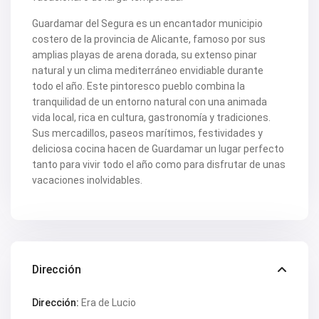
V2463
Guardamar del Segura es un encantador municipio
V2464
V2465
costero de la provincia de Alicante, famoso por sus
V2467
amplias playas de arena dorada, su extenso pinar
V2471
natural y un clima mediterráneo envidiable durante
V2475
todo el año. Este pintoresco pueblo combina la
V2477
V2478
tranquilidad de un entorno natural con una animada
V2479
vida local, rica en cultura, gastronomía y tradiciones.
V2482
Sus mercadillos, paseos marítimos, festividades y
V2483
deliciosa cocina hacen de Guardamar un lugar perfecto
V2487
tanto para vivir todo el año como para disfrutar de unas
V2488
V2489
vacaciones inolvidables.
V2491
V2493
V2494
V2495
V2496
V2497
V2498
Dirección
V2499
V2502
Dirección:
Era de Lucio
V2503