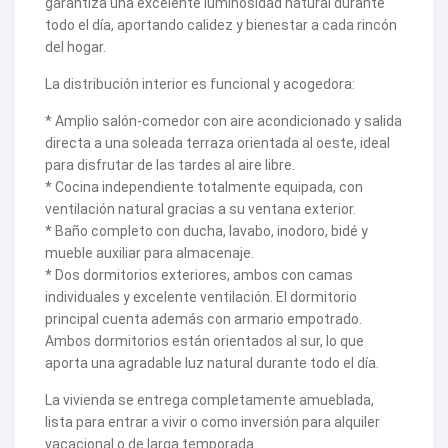
garantiza una excelente luminosidad natural durante
V2419
todo el día, aportando calidez y bienestar a cada rincón
V2420
del hogar.
V2421
V2422
La distribución interior es funcional y acogedora:
V2424
V2426
* Amplio salón-comedor con aire acondicionado y salida
V2428
V2429
directa a una soleada terraza orientada al oeste, ideal
V2431
para disfrutar de las tardes al aire libre.
V2432
* Cocina independiente totalmente equipada, con
V2434
ventilación natural gracias a su ventana exterior.
V2435
V2436
* Baño completo con ducha, lavabo, inodoro, bidé y
V2437
mueble auxiliar para almacenaje.
V2438
* Dos dormitorios exteriores, ambos con camas
V2440
individuales y excelente ventilación. El dormitorio
V2441
principal cuenta además con armario empotrado.
V2443
V2446
Ambos dormitorios están orientados al sur, lo que
V2447
aporta una agradable luz natural durante todo el día.
V2448
V2454
La vivienda se entrega completamente amueblada,
V2456
lista para entrar a vivir o como inversión para alquiler
V2458
vacacional o de larga temporada.
V2462