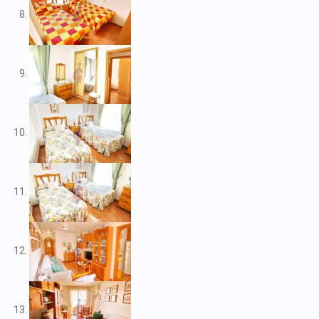
V2109
V2111
V2116
V2117
V2120
V2122
V2125
V2127
V2139
V2148
V2156
V2159
V2160
V2161
V2163
V2165
V2172
V2177
V2178
V2183
V2187
V2192
V2199
V2208
V2209