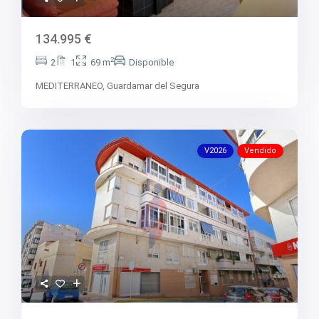
V2731
V2734
V2736
134.995 €
V2737
V2738
2
2
1
69 m
Disponible
V2739
V2742
MEDITERRANEO,
Guardamar del Segura
V2744
V2745
V2747
V2749
V2750
V2026
Vendido
V2752
V2753
V2755
V2758
V2759
V2760
V2761
V2762
V2763
V2764
V2765
V2766
V2767