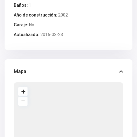
V2563
Baños:
1
V2564
V2567
Año de construcción:
2002
V2570
V2572
Garaje:
No
V2574
V2577
Actualizado:
2016-03-23
V2578
V2579
V2582
V2587
V2588B
V2590
Mapa
V2591
V2593
V2595
V2598
V2599
V2603
V2606
V2608
V2609
V2610
V2616
V2617