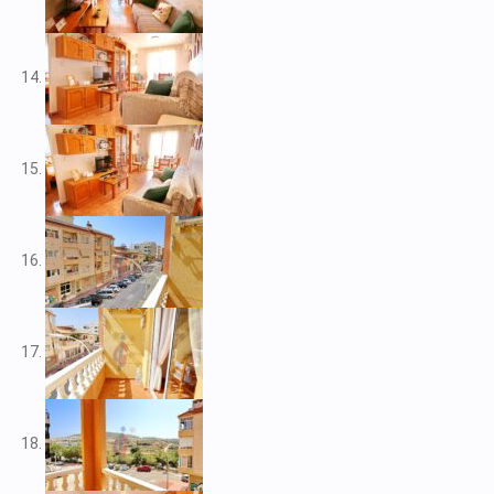
V2212
V2217
V2221
V2222
V2223
V2224
V2226
V2228
V2230
V2232
V2235
V2237
V2239
V2240
V2241
V2243
V2246
V2248
V2253
V2255
V2256
V2257
V2258
V2262
V2265