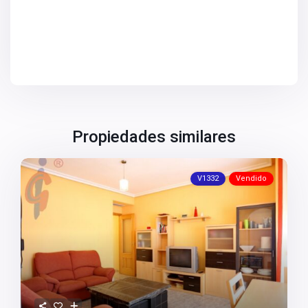
V2672
V2673
V2676
V2677
V2684
V2686
V2690
V2691
V2692
V2694
V2696
Propiedades similares
V2697
V2698
V2699
V2701
V1332
Vendido
V2706
V2707
V2708
V2709
V2715
V2718
V2719
V2720
V2724
V2725