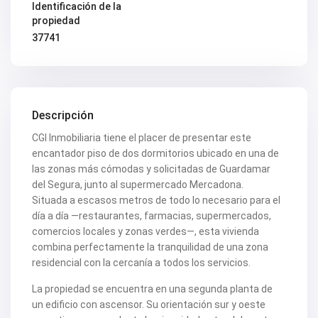
Identificación de la
V2347
propiedad
V2349
V2350
37741
V2351
V2352
V2354
V2355
V2360
V2361
Descripción
V2363
V2364
CGI Inmobiliaria tiene el placer de presentar este
V2369
encantador piso de dos dormitorios ubicado en una de
V2371
las zonas más cómodas y solicitadas de Guardamar
V2372
del Segura, junto al supermercado Mercadona.
V2374
Situada a escasos metros de todo lo necesario para el
V2375
V2379
día a día —restaurantes, farmacias, supermercados,
V2388
comercios locales y zonas verdes—, esta vivienda
V2392
combina perfectamente la tranquilidad de una zona
V2393
residencial con la cercanía a todos los servicios.
V2397
V2404
La propiedad se encuentra en una segunda planta de
V2407
V2412
un edificio con ascensor. Su orientación sur y oeste
V2414