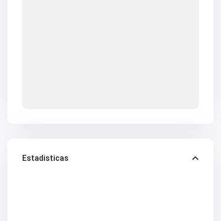
V2618
V2619
V2620
V2624
V2628
V2629
V2630
V2631
V2633
V2634
V2637
V2640
V2641
V2642
V2643
V2647
V2648
V2650
Estadisticas
V2653
V2657
V2662
V2664
V2669
V2670
V2671