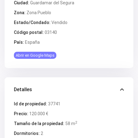
V2505
Ciudad:
Guardamar del Segura
V2506
V2507
Zona:
Zona Pueblo
V2508
V2509
Estado/Condado:
Vendido
V2512
Código postal:
03140
V2514
V2516
País:
España
V2518
V2520
Abrir en Google Maps
V2522
V2524
V2531
V2532
V2533
V2535
V2536
Detalles
V2537
V2538
Id de propiedad:
37741
V2540
V2544
Precio:
120.000 €
V2552
V2553
2
Tamaño de la propiedad:
58 m
V2555
V2562
Dormitorios:
2