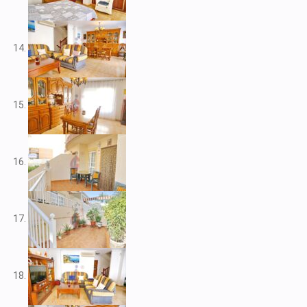
V2212
V2217
V2221
V2222
V2223
V2224
V2226
V2228
V2230
V2232
V2235
V2237
V2239
V2240
V2241
V2243
V2246
V2248
V2253
V2255
V2256
V2257
V2258
V2262
V2265