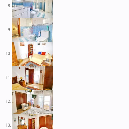
V2109
V2111
V2116
V2117
V2120
V2122
V2125
V2127
V2139
V2148
V2156
V2159
V2160
V2161
V2163
V2165
V2172
V2177
V2178
V2183
V2187
V2192
V2199
V2208
V2209