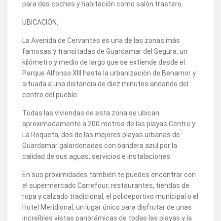
V2505
para dos coches y habitación como salón trastero.
V2506
V2507
UBICACIÓN:
V2508
V2509
La Avenida de Cervantes es una de las zonas más
V2512
famosas y transitadas de Guardamar del Segura, un
V2514
kilómetro y medio de largo que se extiende desde el
V2516
V2518
Parque Alfonso XIII hasta la urbanización de Benamor y
V2520
situada a una distancia de diez minutos andando del
V2522
centro del pueblo.
V2524
V2531
Todas las viviendas de esta zona se ubican
V2532
aproximadamente a 200 metros de las playas Centre y
V2533
V2535
La Roqueta, dos de las mejores playas urbanas de
V2536
Guardamar galardonadas con bandera azul por la
V2537
calidad de sus aguas, servicios e instalaciones.
V2538
V2540
En sus proximidades también te puedes encontrar con
V2544
el supermercado Carrefour, restaurantes, tiendas de
V2552
V2553
ropa y calzado tradicional, el polideportivo municipal o el
V2555
Hotel Meridional, un lugar único para disfrutar de unas
V2562
increíbles vistas panorámicas de todas las playas y la