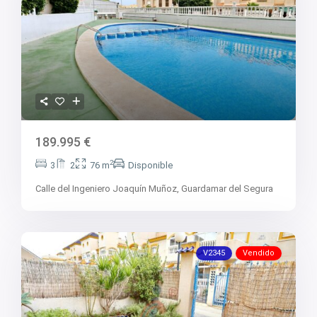
189.995 €
2
3
2
76 m
Disponible
Calle del Ingeniero Joaquín Muñoz,
Guardamar del Segura
V2345
Vendido