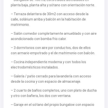
V2463
planta baja, planta alta y sótano con orientación norte.
V2464
V2465
– Terraza delantera de 30m2 con acceso desde la
V2467
calle, solárium arriba y balcón en la habitación de
V2471
matrimonio.
V2475
V2477
– Salón comedor completamente amueblado y con aire
V2478
V2479
acondicionado con bomba frio calor.
V2482
V2483
– 3 dormitorios con aire por conductos, dos de ellos
V2487
con armario empotrado y el de matrimonio con balcón.
V2488
V2489
– Cocina independiente moderna y con todos los
V2491
electrodomésticos instalados.
V2493
V2494
– Galería / patio cerrado para lavandería con acceso
V2495
desde la cocina y con espacio de almacenaje.
V2496
V2497
– 2 cuarto de baños completos, uno con plato de ducha
V2498
V2499
y otro con bañera, los dos con ventana.
V2502
V2503
– Garaje en el sótano del propio bungalow con espacio