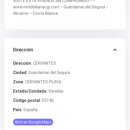
VISITE ESTA VIVIENDA SIN COMPROMISO***
V2618
V2619
www.inmobiliariacgi.com – Guardamar del Segura –
V2620
Alicante – Costa Blanca
V2624
V2628
V2629
V2630
V2631
V2633
V2634
Dirección
V2637
V2640
Dirección:
CERVANTES
V2641
V2642
Ciudad:
Guardamar del Segura
V2643
V2647
Zona:
CERVANTES-PLAYA
V2648
V2650
Estado/Condado:
Vendido
V2653
Código postal:
03140
V2657
V2662
País:
España
V2664
V2669
V2670
Abrir en Google Maps
V2671