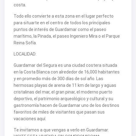
V2563
costa.
V2564
V2567
Todo ello convierte a esta zona en el lugar perfecto
V2570
V2572
para situarte en el centro de todos los principales
V2574
puntos de interés de Guardamar como el paseo
V2577
marítimo, la Pinada, el paseo Ingeniero Mira o el Parque
V2578
Reina Sofía.
V2579
V2582
LOCALIDAD:
V2587
V2588B
Guardamar del Segura es una ciudad costera situada
V2590
V2591
en la Costa Blanca con alrededor de 16,000 habitantes
V2593
y en promedio más de 300 días de sol año. Las
V2595
hermosas playas de arena de 11 km de largo y aguas
V2598
cristalinas del mar, el gran pinar, el moderno puerto
V2599
deportivo, el patrimonio arqueológico y cultural y su
V2603
V2606
gastronomía hacen de Guardamar uno de los destinos
V2608
favoritos de miles de visitantes que pasan sus
V2609
vacaciones aquí.
V2610
V2616
Te invitamos a que vengas a verlo en Guardamar.
V2617