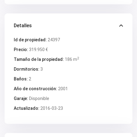
V2672
V2673
V2676
V2677
V2684
Detalles
V2686
V2690
Id de propiedad:
24397
V2691
V2692
Precio:
319.950 €
V2694
V2696
2
Tamaño de la propiedad:
186 m
V2697
V2698
Dormitorios:
3
V2699
Baños:
2
V2701
V2706
Año de construcción:
2001
V2707
V2708
Garaje:
Disponible
V2709
V2715
Actualizado:
2016-03-23
V2718
V2719
V2720
V2724
V2725