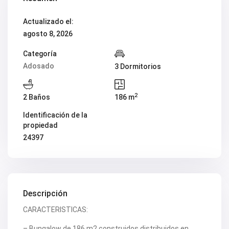
V2419
V2420
Actualizado el:
V2421
agosto 8, 2026
V2422
V2424
V2426
Categoría
V2428
Adosado
3 Dormitorios
V2429
V2431
V2432
2
2 Baños
186 m
V2434
V2435
Identificación de la
V2436
propiedad
V2437
V2438
24397
V2440
V2441
V2443
V2446
V2447
V2448
Descripción
V2454
CARACTERISTICAS:
V2456
V2458
V2462
– Bungalow de 186 m2 construidos distribuidos en