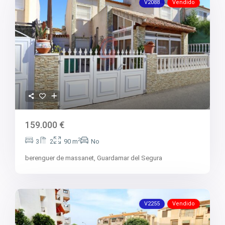
V2088
Vendido
159.000 €
2
3
2
90 m
No
berenguer de massanet,
Guardamar del Segura
V2255
Vendido