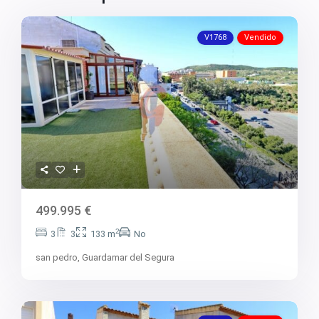
V1768
Vendido
499.995 €
2
3
3
133 m
No
san pedro,
Guardamar del Segura