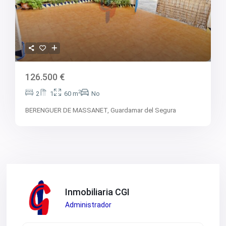
126.500 €
2
2
1
60 m
No
BERENGUER DE MASSANET,
Guardamar del Segura
Inmobiliaria CGI
Administrador