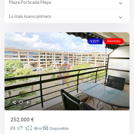
Plaza Porticada Playa
Lo más nuevo primero
V2591
Vendido
252.000 €
2
3
3
98 m
Disponible