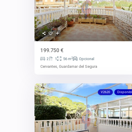
199.750 €
2
2
1
56 m
Opcional
Cervantes,
Guardamar del Segura
V2620
Disponib