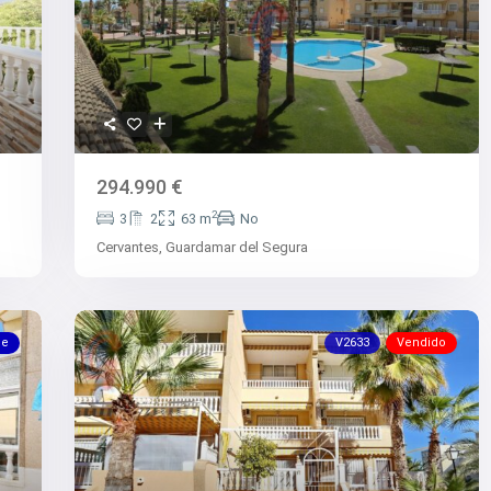
294.990 €
2
3
2
63 m
No
Cervantes,
Guardamar del Segura
le
V2633
Vendido