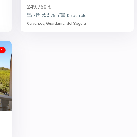
249.750 €
2
3
2
76 m
Disponible
Cervantes,
Guardamar del Segura
do