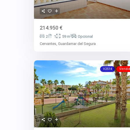
214.950 €
2
2
1
59 m
Opcional
Cervantes,
Guardamar del Segura
V2514
Vendi