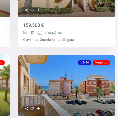
159.500 €
2
1
1
50 m
No
Cervantes,
Guardamar del Segura
do
V2496
Vendido