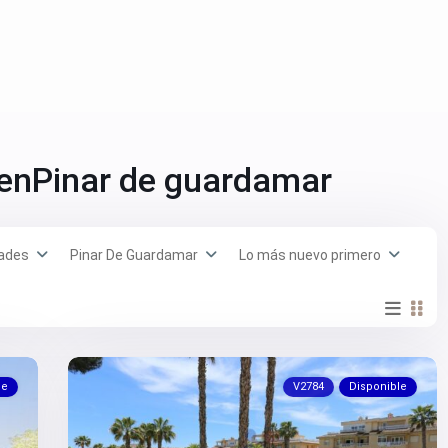
 enPinar de guardamar
ades
Pinar De Guardamar
Lo más nuevo primero
le
V2784
Disponible