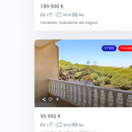
189.900 €
2
2
1
65 m
No
Cervantes,
Guardamar del Segura
V1920
Vendi
95.995 €
2
1
1
50 m
No