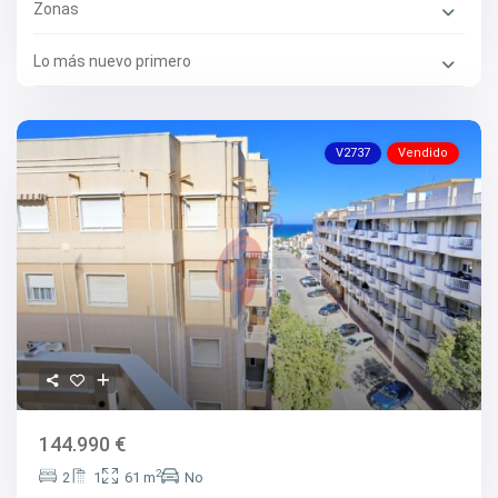
Zonas
Lo más nuevo primero
V2737
Vendido
144.990 €
2
2
1
61 m
No