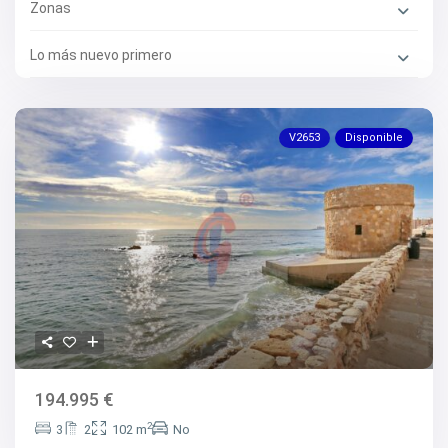
Zonas
Lo más nuevo primero
V2653
Disponible
194.995 €
2
3
2
102 m
No