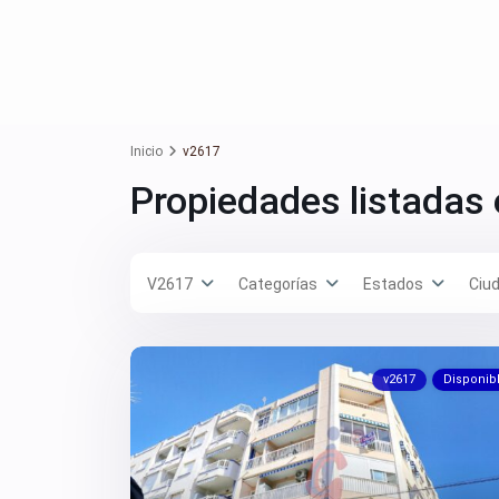
Inicio
v2617
Propiedades listadas
V2617
Categorías
Estados
Ciu
v2617
Disponib