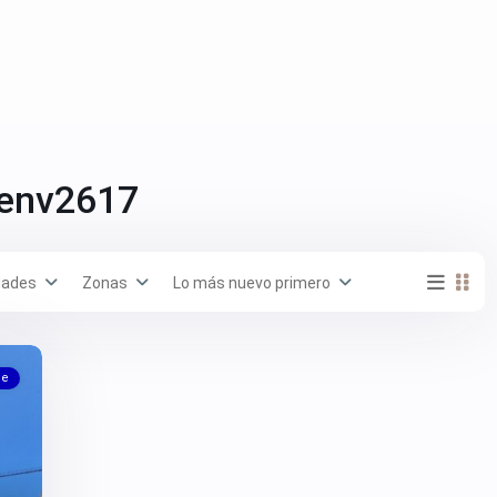
 env2617
dades
Zonas
Lo más nuevo primero
le