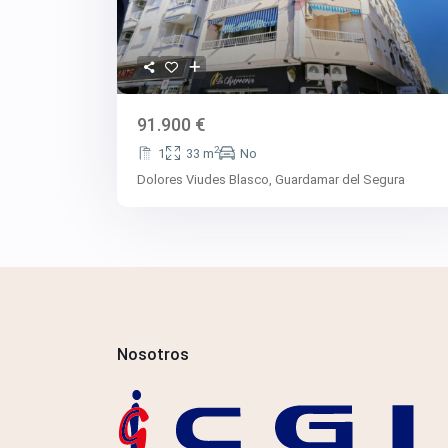
91.900 €
2
1
33 m
No
Dolores Viudes Blasco,
Guardamar del Segura
Nosotros