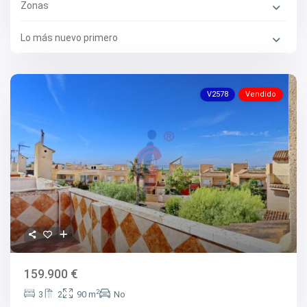
Zonas
Lo más nuevo primero
V2578
Vendido
159.900 €
2
3
2
90 m
No