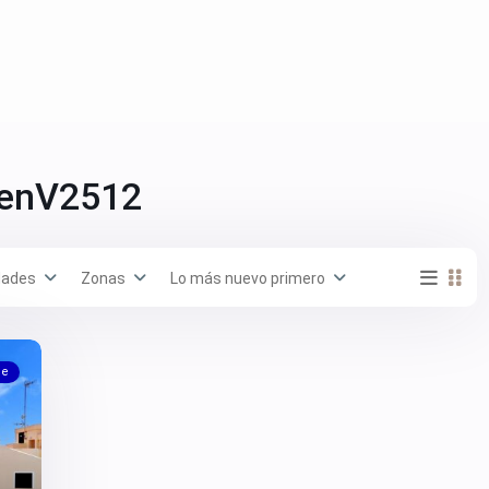
 enV2512
dades
Zonas
Lo más nuevo primero
le