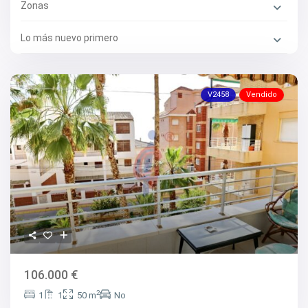
Zonas
Lo más nuevo primero
V2458
Vendido
106.000 €
2
1
1
50 m
No