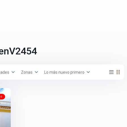
 enV2454
dades
Zonas
Lo más nuevo primero
do