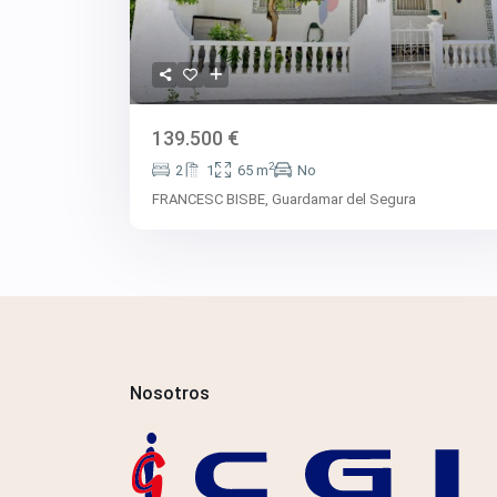
139.500 €
2
2
1
65 m
No
FRANCESC BISBE,
Guardamar del Segura
Nosotros