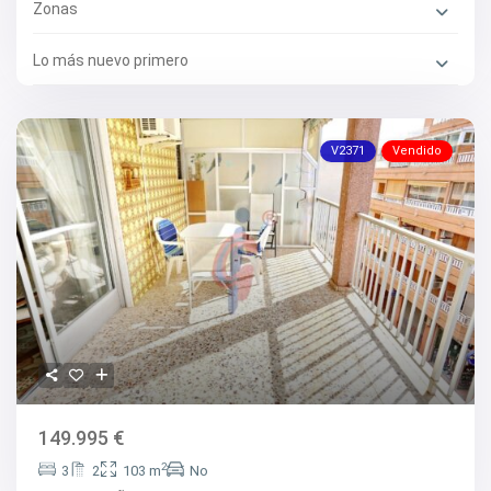
Zonas
Lo más nuevo primero
V2371
Vendido
149.995 €
2
3
2
103 m
No