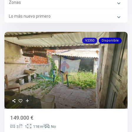
Zonas
Lo más nuevo primero
V2350
Disponible
149.000 €
2
3
1
118 m
No