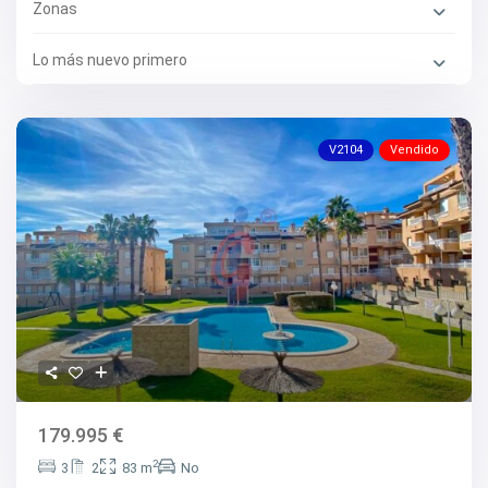
Zonas
Lo más nuevo primero
V2104
Vendido
179.995 €
2
3
2
83 m
No