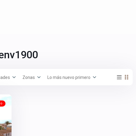
 env1900
dades
Zonas
Lo más nuevo primero
do