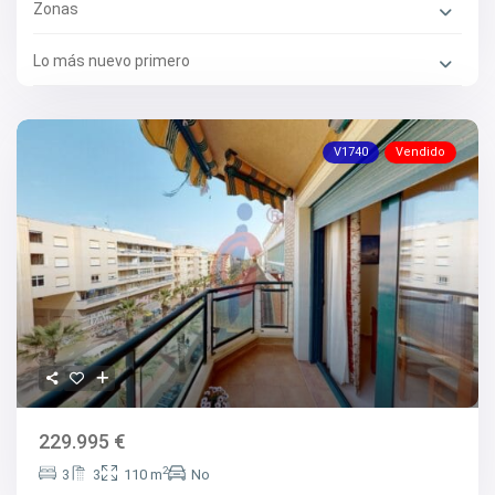
Zonas
Lo más nuevo primero
V1740
Vendido
229.995 €
2
3
3
110 m
No