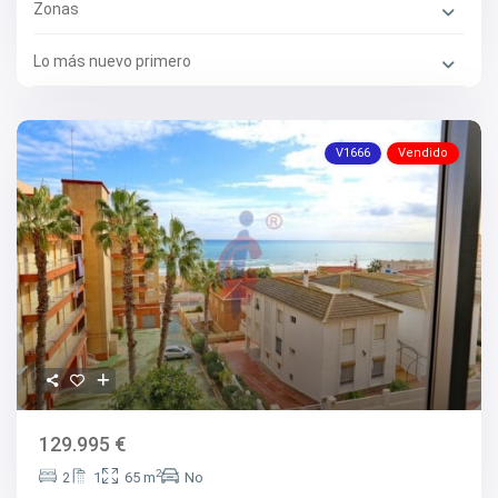
Zonas
Lo más nuevo primero
V1666
Vendido
129.995 €
2
2
1
65 m
No