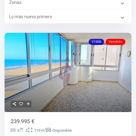
Zonas
Lo más nuevo primero
V1606
Vendido
239.995 €
2
3
2
119 m
Disponible