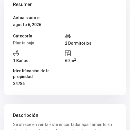
Resumen
V2419
V2420
V2421
Actualizado el:
V2422
agosto 6, 2026
V2424
V2426
V2428
Categoría
V2429
Planta baja
2 Dormitorios
V2431
V2432
V2434
2
1 Baños
60 m
V2435
V2436
Identificación de la
V2437
propiedad
V2438
V2440
34786
V2441
V2443
V2446
V2447
V2448
V2454
Descripción
V2456
V2458
Se ofrece en venta este encantador apartamento en
V2462