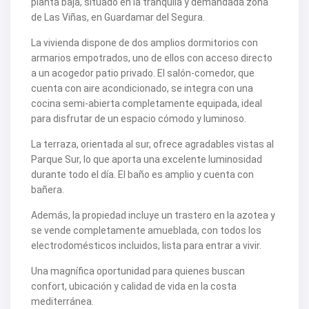
planta baja, situado en la tranquila y demandada zona
V2463
de Las Viñas, en Guardamar del Segura.
V2464
V2465
La vivienda dispone de dos amplios dormitorios con
V2467
armarios empotrados, uno de ellos con acceso directo
V2471
a un acogedor patio privado. El salón-comedor, que
V2475
V2477
cuenta con aire acondicionado, se integra con una
V2478
cocina semi-abierta completamente equipada, ideal
V2479
para disfrutar de un espacio cómodo y luminoso.
V2482
V2483
La terraza, orientada al sur, ofrece agradables vistas al
V2487
Parque Sur, lo que aporta una excelente luminosidad
V2488
V2489
durante todo el día. El baño es amplio y cuenta con
V2491
bañera.
V2493
V2494
Además, la propiedad incluye un trastero en la azotea y
V2495
se vende completamente amueblada, con todos los
V2496
electrodomésticos incluidos, lista para entrar a vivir.
V2497
V2498
Una magnífica oportunidad para quienes buscan
V2499
V2502
confort, ubicación y calidad de vida en la costa
V2503
mediterránea.