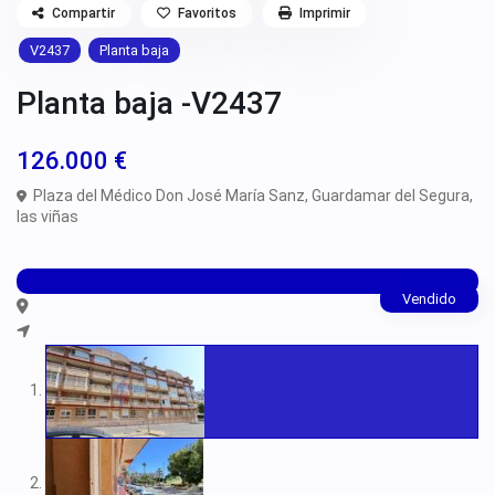
V1606
Rojales
Local Comercial
Compartir
Favoritos
Imprimir
V1618
San Fulgencio
Nave Industrial
V1666
Torrevieja
V2437
Planta baja
Negocio
V1733
Pareado
V1740
Parking
Planta baja -V2437
V1746
Piso
V1768
Planta Baja
V1770
Sótano
126.000 €
V1780
Terreno Industrial
V1783
Plaza del Médico Don José María Sanz,
Guardamar del Segura
,
V1791
las viñas
V1814
V1842
V1861
V1869
Vendido
V1884
V1900
V1904
V1911
V1920
V1944
V1946
V1955
V1967
V1969