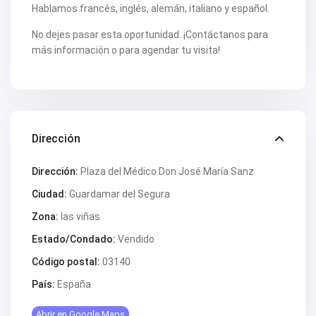
V2563
Hablamos francés, inglés, alemán, italiano y español.
V2564
V2567
No dejes pasar esta oportunidad. ¡Contáctanos para
V2570
más información o para agendar tu visita!
V2572
V2574
V2577
V2578
V2579
V2582
V2587
Dirección
V2588B
V2590
V2591
Dirección:
Plaza del Médico Don José María Sanz
V2593
V2595
Ciudad:
Guardamar del Segura
V2598
Zona:
las viñas
V2599
V2603
Estado/Condado:
Vendido
V2606
V2608
Código postal:
03140
V2609
V2610
País:
España
V2616
V2617
Abrir en Google Maps