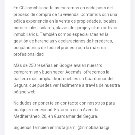
V2505
V2506
En CGI Inmobiliaria te asesoramos en cada paso del
V2507
proceso de compra de tu vivienda. Contamos con una
V2508
sólida experiencia en la venta de propiedades, locales
V2509
V2512
comerciales, solares, plazas de garaje y otros activos
V2514
inmobiliarios. También somos especialistas en la
V2516
gestión de herencias y declaraciones de herederos,
V2518
ocupándonos de todo el proceso con la máxima
V2520
profesionalidad.
V2522
V2524
V2531
Más de 250 reseñas en Google avalan nuestro
V2532
compromiso y buen hacer. Además, ofrecemos la
V2533
cartera más amplia de inmuebles en Guardamar del
V2535
Segura, que puedes ver fácilmente a través de nuestra
V2536
página web.
V2537
V2538
No dudes en ponerte en contacto con nosotros para
V2540
V2544
cualquier necesidad. Estamos en la Avenida
V2552
Mediterráneo, 20, en Guardamar del Segura.
V2553
V2555
Síguenos también en Instagram: @inmobiliariacgi.
V2562