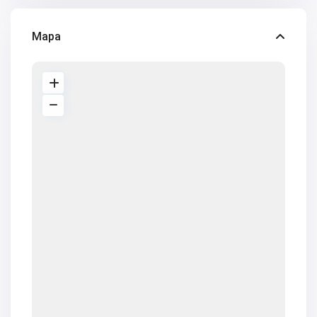
V2672
V2673
V2676
Mapa
V2677
V2684
V2686
V2690
V2691
V2692
V2694
V2696
V2697
V2698
V2699
V2701
V2706
V2707
V2708
V2709
V2715
V2718
V2719
V2720
V2723
V2724