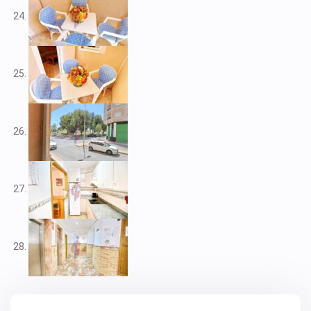
V2347
V2349
V2350
V2351
V2352
V2354
V2355
V2360
V2361
V2363
V2364
V2369
V2371
V2372
V2374
V2375
V2379
V2388
V2392
V2393
V2397
V2404
V2407
V2412
V2414