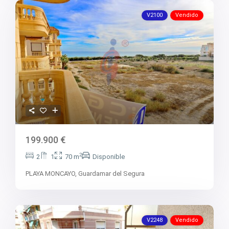
V2100
Vendido
199.900 €
2
2
1
70 m
Disponible
PLAYA MONCAYO,
Guardamar del Segura
V2248
Vendido