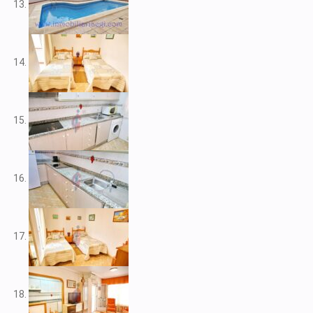
V2212
V2217
V2221
V2222
V2223
V2224
V2226
V2228
V2230
V2232
V2235
V2237
V2239
V2240
V2241
V2243
V2246
V2248
V2253
V2255
V2256
V2257
V2258
V2262
V2265