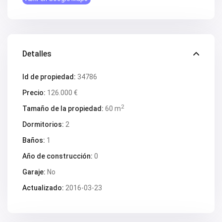
V2618
V2619
V2620
V2624
V2628
V2629
Detalles
V2630
V2631
V2633
Id de propiedad:
34786
V2634
V2637
Precio:
126.000 €
V2640
2
Tamaño de la propiedad:
60 m
V2641
V2642
Dormitorios:
2
V2643
V2647
Baños:
1
V2648
V2650
Año de construcción:
0
V2653
V2657
Garaje:
No
V2662
Actualizado:
2016-03-23
V2664
V2669
V2670
V2671