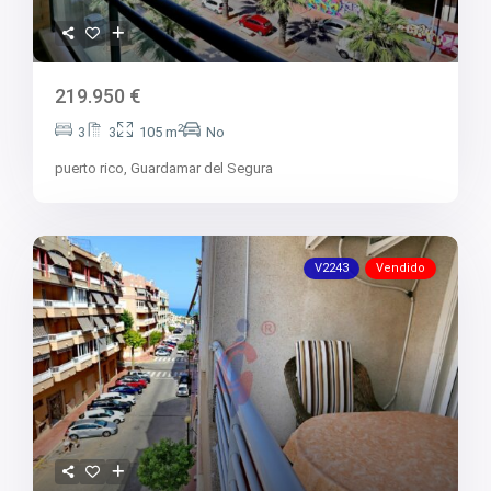
219.950 €
2
3
3
105 m
No
puerto rico,
Guardamar del Segura
V2243
Vendido