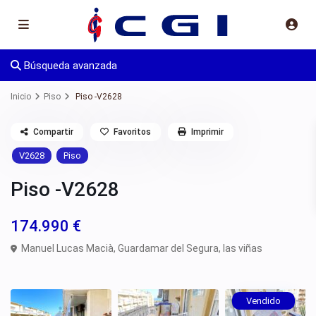
Búsqueda avanzada
Inicio
Piso
Piso -V2628
Compartir
Favoritos
Imprimir
V2628
Piso
Piso -V2628
174.990 €
Manuel Lucas Macià,
Guardamar del Segura
,
las viñas
Vendido