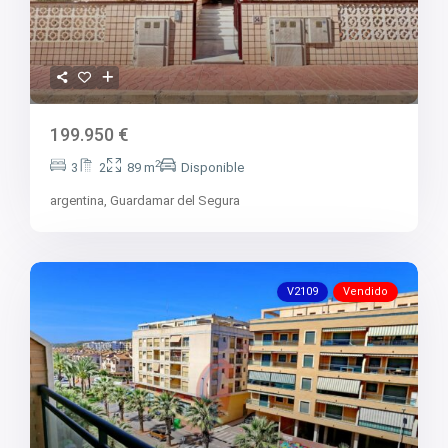
199.950 €
2
3
2
89 m
Disponible
argentina,
Guardamar del Segura
V2109
Vendido