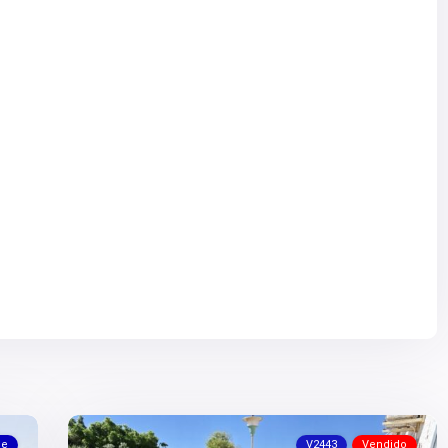
le
V2443
Vendido