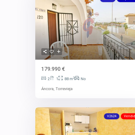
179.990 €
2
2
1
88 m
No
Áncora,
Torrevieja
V2624
Vendi