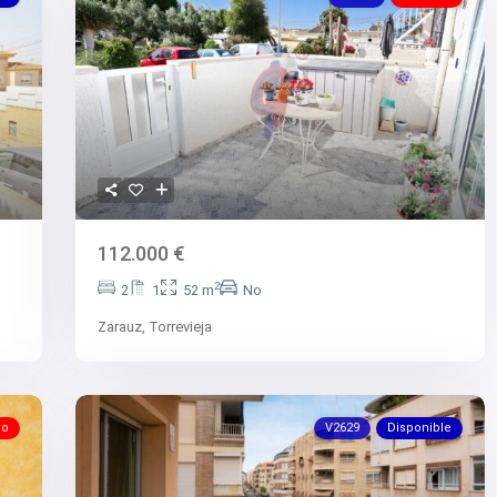
112.000 €
2
2
1
52 m
No
Zarauz,
Torrevieja
do
V2629
Disponible