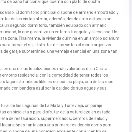
arto de baño funcional que cuenta con plato de ducha.
escanso. El dormitorio principal dispone de armario empotrado y
rutar de las vistas al mar; además, desde esta estancia se
ica un segundo dormitorio, también equipado con armario
omunidad, lo que garantiza un entorno tranquilo y silencioso. Un
a zona. Finalmente, la vivienda culmina en un amplio solárium
 para tomar el sol, disfrutar de las vistas al mar o organizar
laza de garaje subterráneo, una ventaja esencial en una zona tan
vida en una de las localizaciones más valoradas de la Costa
n entorno residencial con la comodidad de tener todos los
protagonista indiscutible es su icónica playa, una de las más
onada con bandera azul por la calidad de sus aguas y sus
tural de las Lagunas de La Mata y Torrevieja, un paraje
tas en bicicleta o para disfrutar de la naturaleza en estado
leta de restauración, supermercados, centros de salud y
el lugar idóneo tanto para una primera residencia como para
emás, dispone de una conexión excelente con el centro de