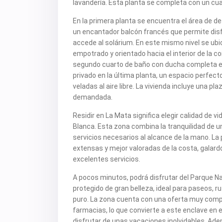
lavandería. Esta planta se completa con un cu
En la primera planta se encuentra el área de d
un encantador balcón francés que permite disf
accede al solárium. En este mismo nivel se ub
empotrado y orientado hacia el interior de la c
segundo cuarto de baño con ducha completa est
privado en la última planta, un espacio perfecto
veladas al aire libre. La vivienda incluye una p
demandada.
Residir en La Mata significa elegir calidad de 
Blanca. Esta zona combina la tranquilidad de u
servicios necesarios al alcance de la mano. La 
extensas y mejor valoradas de la costa, galard
excelentes servicios.
A pocos minutos, podrá disfrutar del Parque Na
protegido de gran belleza, ideal para paseos, ru
puro. La zona cuenta con una oferta muy comp
farmacias, lo que convierte a este enclave en 
disfrutar de unas vacaciones inolvidables. Ad