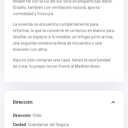
despertar con la luz del sur será un pequeño lujo diario.
V2212
El baño, también con ventilación natural, aporta
V2217
V2221
comodidad y frescura.
V2222
V2223
La vivienda se encuentra completamente para
V2224
reformar, lo que la convierte en un lienzo en blanco para
V2226
diseñar un espacio a tu medida: un refugio junto al mar,
V2228
una segunda residencia llena de recuerdos o una
V2230
V2232
inversión con alma.
V2235
V2237
Aquí no solo compras una casa: tienes la oportunidad
V2239
de crear tu propio rincón frente al Mediterráneo.
V2240
V2241
V2243
V2246
V2248
V2253
V2255
Dirección
V2256
V2257
Dirección:
Chile
V2258
V2262
Ciudad:
Guardamar del Segura
V2265