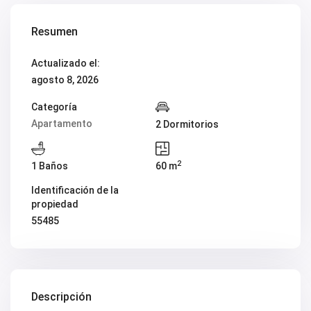
V1974
V1975
V1980
Resumen
V1984
V2022
Actualizado el:
V2023
V2024
agosto 8, 2026
V2026
V2037
Categoría
V2038
Apartamento
2 Dormitorios
V2039
V2043
V2045
2
V2049
1 Baños
60 m
V2052
Identificación de la
V2056B
V2059
propiedad
V2060
55485
V2061
V2062
V2077
V2088
V2096
V2100
Descripción
V2104