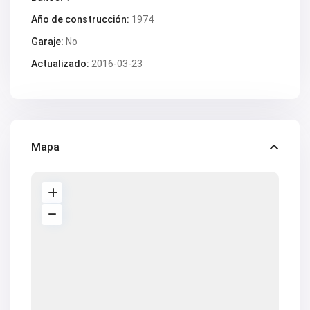
V2347
Año de construcción:
1974
V2349
V2350
Garaje:
No
V2351
V2352
Actualizado:
2016-03-23
V2354
V2355
V2360
V2361
V2363
V2364
V2369
Mapa
V2371
V2372
V2374
V2375
V2379
V2388
V2392
V2393
V2397
V2404
V2407
V2412
V2414