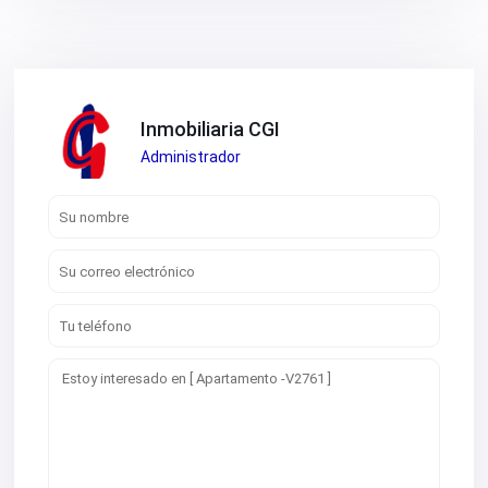
V2672
V2673
V2676
V2677
V2684
V2686
V2690
Inmobiliaria CGI
V2691
Administrador
V2692
V2694
V2696
V2697
V2698
V2699
V2701
V2706
V2707
V2708
V2709
V2715
V2718
V2719
V2720
V2724
V2725