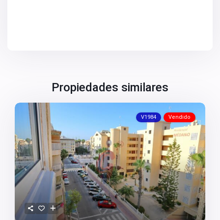
V2463
V2464
V2465
V2467
V2471
V2475
V2477
V2478
V2479
Propiedades similares
V2482
V2483
V2487
V2488
V1984
Vendido
V2489
V2491
V2493
V2494
V2495
V2496
V2497
V2498
V2499
V2502
V2503