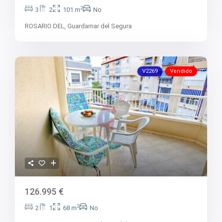
V2563
2
3
2
101 m
No
V2564
V2567
ROSARIO DEL,
Guardamar del Segura
V2570
V2572
V2574
V2577
V2578
V2269
Vendido
V2579
V2582
V2587
V2588B
V2590
V2591
V2593
V2595
V2598
V2599
V2603
V2606
V2608
V2609
126.995 €
V2610
V2616
2
2
1
68 m
No
V2617