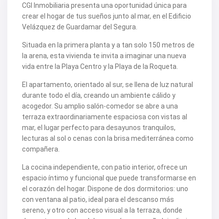
V2109
CGI Inmobiliaria presenta una oportunidad única para
V2111
crear el hogar de tus sueños junto al mar, en el Edificio
V2116
Velázquez de Guardamar del Segura.
V2117
V2120
Situada en la primera planta y a tan solo 150 metros de
V2122
la arena, esta vivienda te invita a imaginar una nueva
V2125
V2127
vida entre la Playa Centro y la Playa de la Roqueta.
V2139
V2148
El apartamento, orientado al sur, se llena de luz natural
V2156
durante todo el día, creando un ambiente cálido y
V2159
acogedor. Su amplio salón-comedor se abre a una
V2160
terraza extraordinariamente espaciosa con vistas al
V2161
V2163
mar, el lugar perfecto para desayunos tranquilos,
V2165
lecturas al sol o cenas con la brisa mediterránea como
V2172
compañera.
V2177
V2178
La cocina independiente, con patio interior, ofrece un
V2183
espacio íntimo y funcional que puede transformarse en
V2187
V2192
el corazón del hogar. Dispone de dos dormitorios: uno
V2199
con ventana al patio, ideal para el descanso más
V2208
sereno, y otro con acceso visual a la terraza, donde
V2209