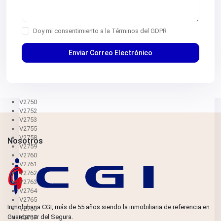
V2731
V2734
V2736
V2737
Doy mi consentimiento a la
Términos del GDPR
V2738
V2739
V2742
V2744
V2745
V2747
V2749
V2750
V2752
V2753
V2755
V2758
Nosotros
V2759
V2760
V2761
V2762
V2763
V2764
V2765
Inmobiliaria CGI, más de 55 años siendo la inmobiliaria de referencia en
V2766
Guardamar del Segura.
V2767