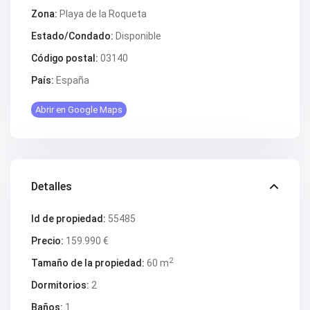
V2266
Zona:
Playa de la Roqueta
V2267
V2268
Estado/Condado:
Disponible
V2269
V2272
Código postal:
03140
V2273
País:
España
V2276
V2284
V2291
Abrir en Google Maps
V2301
V2303
V2304
V2308
V2309
V2313
Detalles
V2314
V2316
Id de propiedad:
55485
V2317
V2320
Precio:
159.990 €
V2322
V2325
2
Tamaño de la propiedad:
60 m
V2333
V2334
Dormitorios:
2
V2341
V2345
Baños:
1