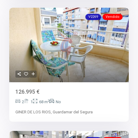
V2269
Vendido
126.995 €
2
2
1
68 m
No
GINER DE LOS RIOS,
Guardamar del Segura