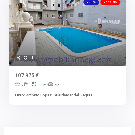
V2375
Vendido
107.975 €
2
2
1
53 m
No
Pintor Antonio López,
Guardamar del Segura