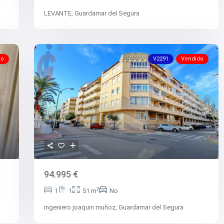
LEVANTE,
Guardamar del Segura
do
V2291
Vendido
94.995 €
2
1
1
51 m
No
ingeniero joaquin muñoz,
Guardamar del Segura