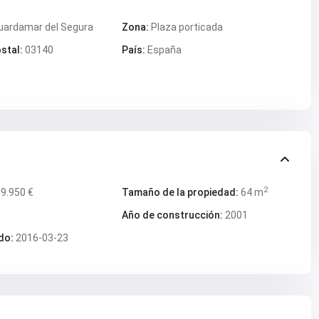
uardamar del Segura
Zona:
Plaza porticada
stal:
03140
País:
España
2
9.950 €
Tamaño de la propiedad:
64 m
Año de construcción:
2001
do:
2016-03-23