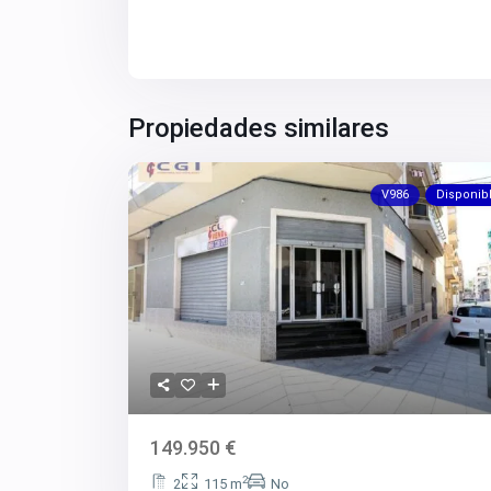
Propiedades similares
V986
Disponib
149.950 €
2
2
115 m
No