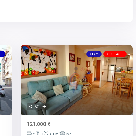
le
V1974
Reservado
121.000 €
2
2
1
61 m
No