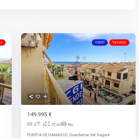
do
V2037
Vendido
149.995 €
2
2
2
72 m
No
PUERTA DE DAMASCO,
Guardamar del Segura