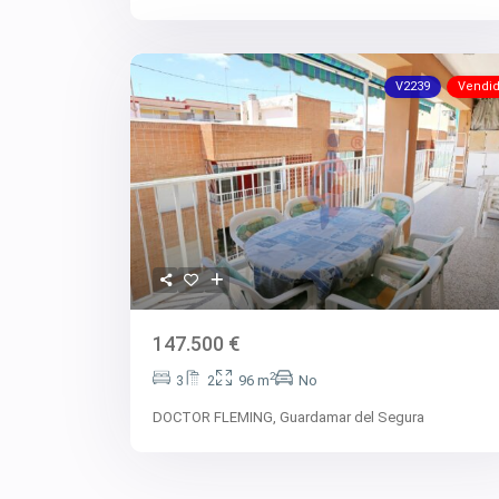
V2239
Vendi
147.500 €
2
3
2
96 m
No
DOCTOR FLEMING,
Guardamar del Segura