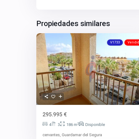
Propiedades similares
V1733
Vendi
295.995 €
2
4
3
186 m
Disponible
cervantes,
Guardamar del Segura