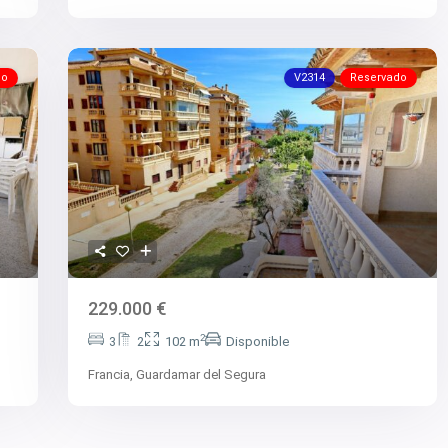
do
V2314
Reservado
229.000 €
2
3
2
102 m
Disponible
Francia,
Guardamar del Segura