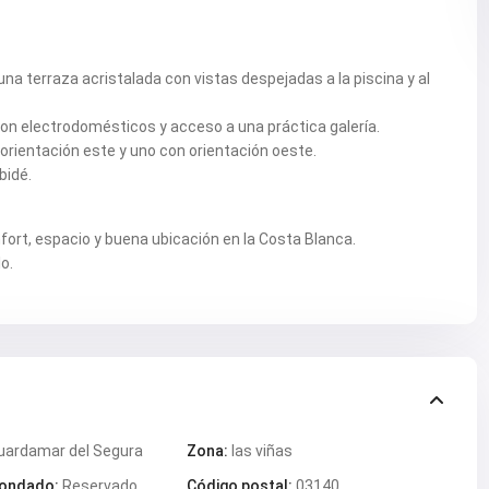
a terraza acristalada con vistas despejadas a la piscina y al
on electrodomésticos y acceso a una práctica galería.
 orientación este y uno con orientación oeste.
bidé.
ort, espacio y buena ubicación en la Costa Blanca.
o.
uardamar del Segura
Zona:
las viñas
ondado:
Reservado
Código postal:
03140