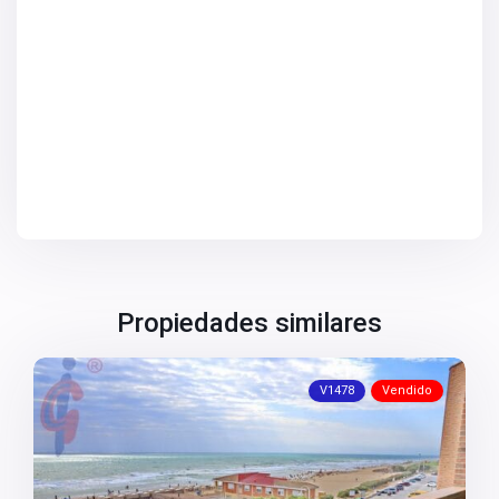
V2672
V2673
V2676
V2677
V2684
V2686
V2690
V2691
V2692
V2694
V2696
V2697
V2698
V2699
V2701
V2706
Propiedades similares
V2707
V2708
V2709
V2715
V1478
Vendido
V2718
V2719
V2720
V2724
V2725