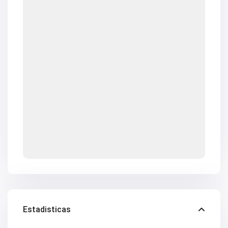
V2618
V2619
V2620
V2624
V2628
V2629
V2630
V2631
V2633
V2634
V2637
V2640
V2641
V2642
V2643
V2647
V2648
V2650
V2653
V2657
V2662
V2664
V2669
Estadisticas
V2670
V2671