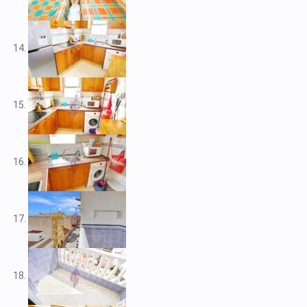
V2212
V2217
V2221
V2222
V2223
V2224
V2226
V2228
V2230
V2232
V2235
V2237
V2239
V2240
V2241
V2243
V2246
V2248
V2253
V2255
V2256
V2257
V2258
V2262
V2265