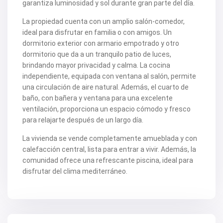
garantiza luminosidad y sol durante gran parte del día.
V2463
V2464
La propiedad cuenta con un amplio salón-comedor,
V2465
ideal para disfrutar en familia o con amigos. Un
V2467
dormitorio exterior con armario empotrado y otro
V2471
V2475
dormitorio que da a un tranquilo patio de luces,
V2477
brindando mayor privacidad y calma. La cocina
V2478
independiente, equipada con ventana al salón, permite
V2479
una circulación de aire natural. Además, el cuarto de
V2482
V2483
baño, con bañera y ventana para una excelente
V2487
ventilación, proporciona un espacio cómodo y fresco
V2488
para relajarte después de un largo día.
V2489
V2491
La vivienda se vende completamente amueblada y con
V2493
calefacción central, lista para entrar a vivir. Además, la
V2494
comunidad ofrece una refrescante piscina, ideal para
V2495
V2496
disfrutar del clima mediterráneo.
V2497
V2498
V2499
V2502
V2503