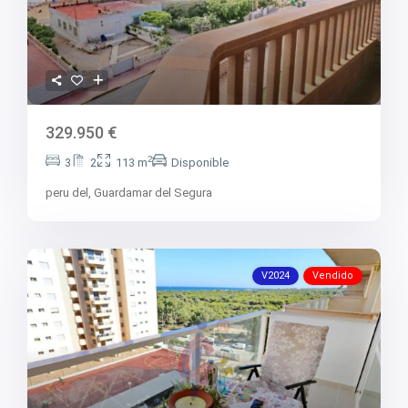
V2731
V2734
V2736
V2737
V2738
V2739
V2742
V2744
329.950 €
V2745
V2747
2
3
2
113 m
Disponible
V2749
V2750
peru del,
Guardamar del Segura
V2752
V2753
V2755
V2758
V2759
V2024
Vendido
V2760
V2761
V2762
V2763
V2764
V2765
V2766
V2767