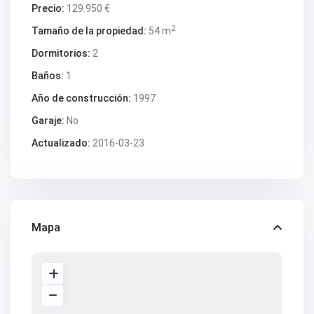
V2563
Precio:
129.950 €
V2564
V2567
2
Tamaño de la propiedad:
54 m
V2570
V2572
Dormitorios:
2
V2574
Baños:
1
V2577
V2578
Año de construcción:
1997
V2579
V2582
Garaje:
No
V2587
V2588B
Actualizado:
2016-03-23
V2590
V2591
V2593
V2595
V2598
V2599
Mapa
V2603
V2606
V2608
V2609
V2610
V2616
V2617