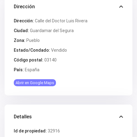
V2505
V2506
Dirección
V2507
V2508
Dirección:
Calle del Doctor Luis Rivera
V2509
V2512
Ciudad:
Guardamar del Segura
V2514
V2516
Zona:
Pueblo
V2518
V2520
Estado/Condado:
Vendido
V2522
Código postal:
03140
V2524
V2531
País:
España
V2532
V2533
V2535
Abrir en Google Maps
V2536
V2537
V2538
V2540
V2544
V2552
Detalles
V2553
V2555
Id de propiedad:
32916
V2562