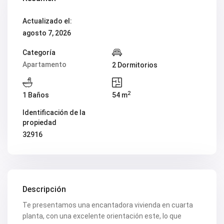
V2419
V2420
Actualizado el:
V2421
agosto 7, 2026
V2422
V2424
V2426
Categoría
V2428
Apartamento
2 Dormitorios
V2429
V2431
V2432
2
1 Baños
54 m
V2434
V2435
Identificación de la
V2436
propiedad
V2437
V2438
32916
V2440
V2441
V2443
V2446
V2447
V2448
Descripción
V2454
Te presentamos una encantadora vivienda en cuarta
V2456
V2458
planta, con una excelente orientación este, lo que
V2462