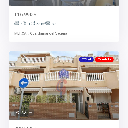
116.990 €
2
2
1
68 m
No
MERCAT,
Guardamar del Segura
V2224
Vendido