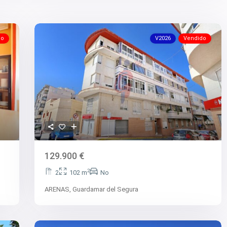
do
V2026
Vendido
129.900 €
2
2
102 m
No
ARENAS,
Guardamar del Segura