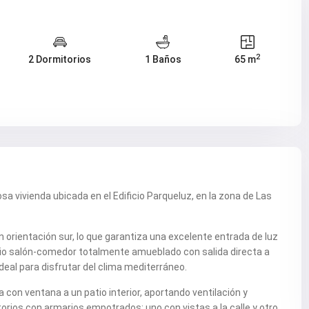
2
2 Dormitorios
1 Baños
65 m
sa vivienda ubicada en el Edificio Parqueluz, en la zona de Las
 orientación sur, lo que garantiza una excelente entrada de luz
plio salón-comedor totalmente amueblado con salida directa a
deal para disfrutar del clima mediterráneo.
 con ventana a un patio interior, aportando ventilación y
orios con armarios empotrados: uno con vistas a la calle y otro