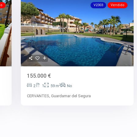
do
V2303
Vendido
155.000 €
2
2
1
59 m
No
CERVANTES,
Guardamar del Segura