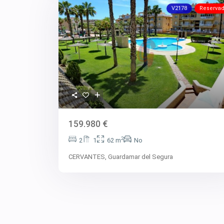
V2178
Reserva
159.980 €
2
2
1
62 m
No
CERVANTES,
Guardamar del Segura