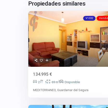
Propiedades similares
V1332
Vendi
134.995 €
2
2
1
69 m
Disponible
MEDITERRANEO,
Guardamar del Segura