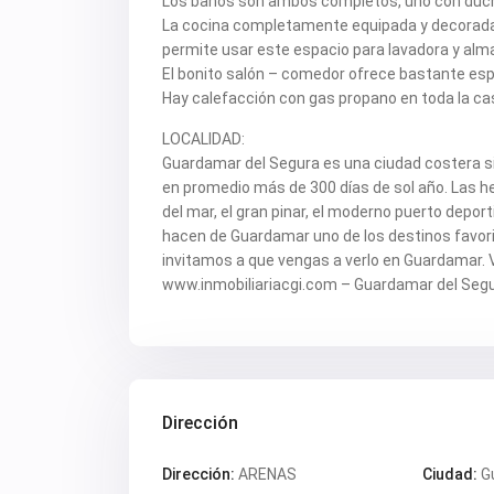
Los baños son ambos completos, uno con ducha
La cocina completamente equipada y decorada e
permite usar este espacio para lavadora y alm
El bonito salón – comedor ofrece bastante esp
Hay calefacción con gas propano en toda la ca
LOCALIDAD:
Guardamar del Segura es una ciudad costera si
en promedio más de 300 días de sol año. Las h
del mar, el gran pinar, el moderno puerto depor
hacen de Guardamar uno de los destinos favori
invitamos a que vengas a verlo en Guardamar
www.inmobiliariacgi.com – Guardamar del Segu
Dirección
Dirección:
ARENAS
Ciudad:
G