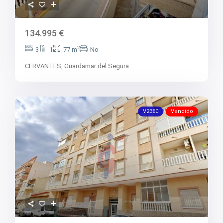
134.995 €
2
3
1
77 m
No
CERVANTES,
Guardamar del Segura
V2360
Vendido