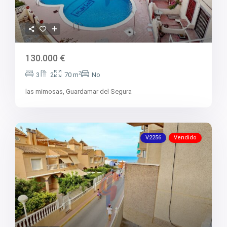
130.000 €
2
3
2
70 m
No
las mimosas,
Guardamar del Segura
V2256
Vendido