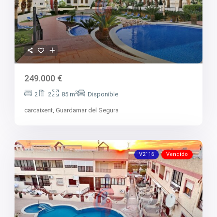
249.000 €
2
2
2
85 m
Disponible
carcaixent,
Guardamar del Segura
V2116
Vendido