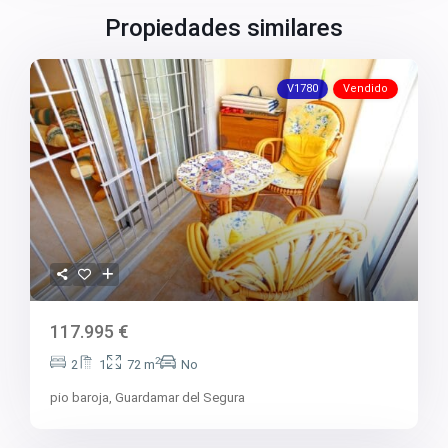
Propiedades similares
V1780
Vendido
117.995 €
2
2
1
72 m
No
pio baroja,
Guardamar del Segura