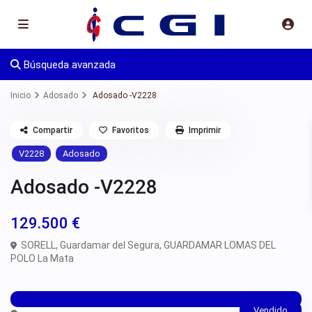
Búsqueda avanzada
Inicio
Adosado
Adosado -V2228
Compartir
Favoritos
Imprimir
V2228
Adosado
Adosado -V2228
129.500 €
SORELL,
Guardamar del Segura
,
GUARDAMAR LOMAS DEL
POLO La Mata
Vendido