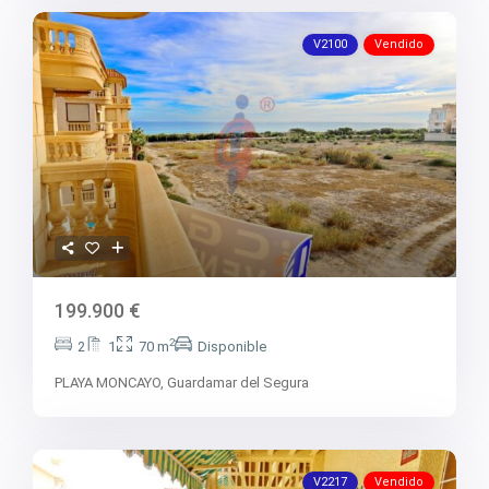
V2100
Vendido
199.900 €
2
2
1
70 m
Disponible
PLAYA MONCAYO,
Guardamar del Segura
V2217
Vendido